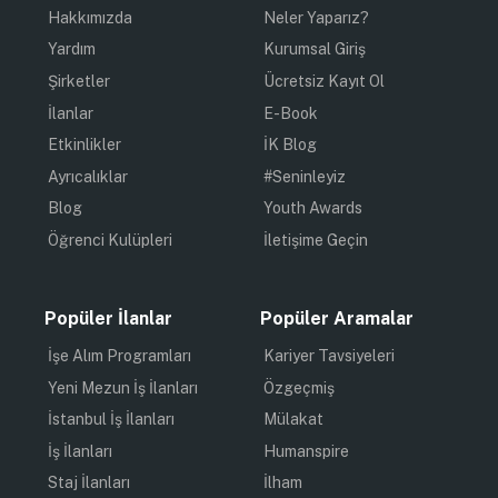
Hakkımızda
Neler Yaparız?
Yardım
Kurumsal Giriş
Şirketler
Ücretsiz Kayıt Ol
İlanlar
E-Book
Etkinlikler
İK Blog
Ayrıcalıklar
#Seninleyiz
Blog
Youth Awards
Öğrenci Kulüpleri
İletişime Geçin
Popüler İlanlar
Popüler Aramalar
İşe Alım Programları
Kariyer Tavsiyeleri
Yeni Mezun İş İlanları
Özgeçmiş
İstanbul İş İlanları
Mülakat
İş İlanları
Humanspire
Staj İlanları
İlham