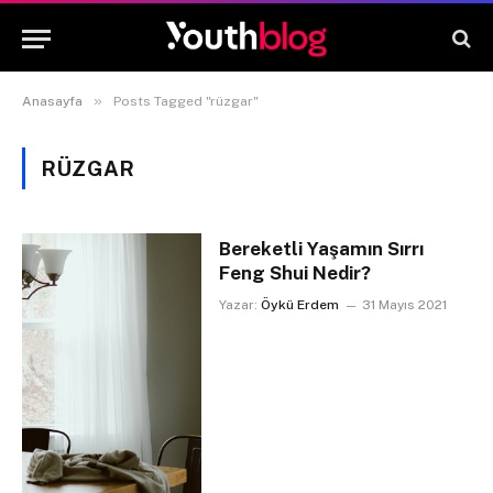
»
Anasayfa
Posts Tagged "rüzgar"
RÜZGAR
Bereketli Yaşamın Sırrı
Feng Shui Nedir?
Yazar:
Öykü Erdem
31 Mayıs 2021