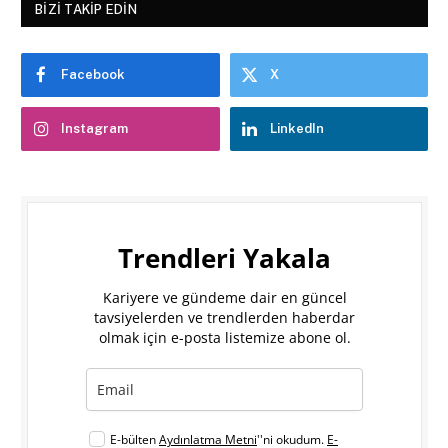
BIZI TAKIP EDIN
Facebook
X
Instagram
LinkedIn
Trendleri Yakala
Kariyere ve gündeme dair en güncel
tavsiyelerden ve trendlerden haberdar
olmak için e-posta listemize abone ol.
E-bülten
Aydınlatma Metni
''ni okudum.
E-