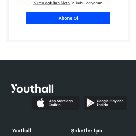
bülten Açık Rıza Metni
''ni kabul ediyorum.
Abone Ol
Youthall
Şirketler İçin