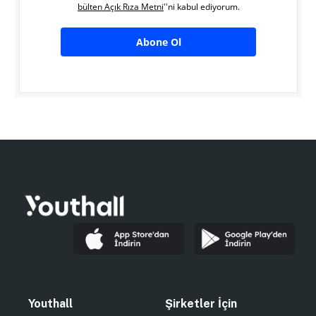
bülten Açık Rıza Metni
''ni kabul ediyorum.
Abone Ol
Youthall
Şirketler İçin