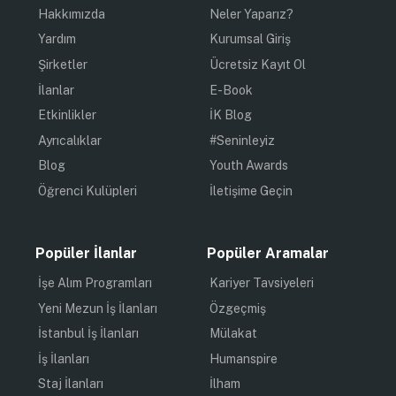
Hakkımızda
Neler Yaparız?
Yardım
Kurumsal Giriş
Şirketler
Ücretsiz Kayıt Ol
İlanlar
E-Book
Etkinlikler
İK Blog
Ayrıcalıklar
#Seninleyiz
Blog
Youth Awards
Öğrenci Kulüpleri
İletişime Geçin
Popüler İlanlar
Popüler Aramalar
İşe Alım Programları
Kariyer Tavsiyeleri
Yeni Mezun İş İlanları
Özgeçmiş
İstanbul İş İlanları
Mülakat
İş İlanları
Humanspire
Staj İlanları
İlham