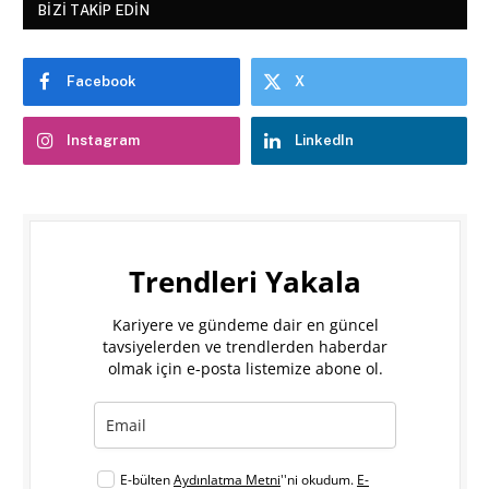
BIZI TAKIP EDIN
Facebook
X
Instagram
LinkedIn
Trendleri Yakala
Kariyere ve gündeme dair en güncel
tavsiyelerden ve trendlerden haberdar
olmak için e-posta listemize abone ol.
E-bülten
Aydınlatma Metni
''ni okudum.
E-