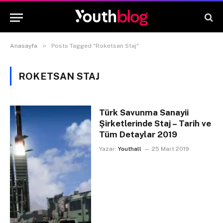
»
Anasayfa
Posts Tagged "Roketsan Staj"
ROKETSAN STAJ
Türk Savunma Sanayii
Şirketlerinde Staj – Tarih ve
Tüm Detaylar 2019
Yazar:
Youthall
25 Mart 2019