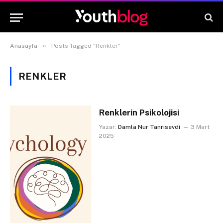
»
Anasayfa
Posts Tagged "Renkler"
RENKLER
Renklerin Psikolojisi
Yazar:
Damla Nur Tanrısevdi
3 Mart
2025