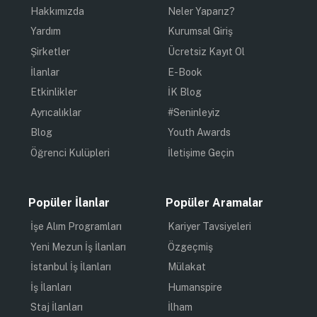
Hakkımızda
Neler Yaparız?
Yardım
Kurumsal Giriş
Şirketler
Ücretsiz Kayıt Ol
İlanlar
E-Book
Etkinlikler
İK Blog
Ayrıcalıklar
#Seninleyiz
Blog
Youth Awards
Öğrenci Kulüpleri
İletişime Geçin
Popüler İlanlar
Popüler Aramalar
İşe Alım Programları
Kariyer Tavsiyeleri
Yeni Mezun İş İlanları
Özgeçmiş
İstanbul İş İlanları
Mülakat
İş İlanları
Humanspire
Staj İlanları
İlham