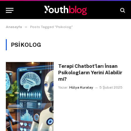
»
Anasayfa
Posts Tagged "Psikolog"
PSIKOLOG
Terapi Chatbot’ları İnsan
Psikologların Yerini Alabilir
mi?
Yazar:
Hülya Kuralay
5 Şubat 2025