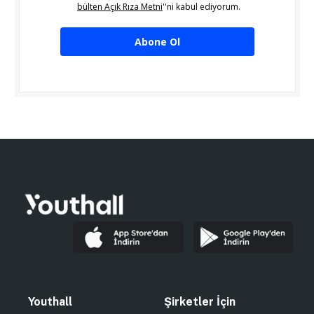
bülten Açık Rıza Metni
''ni kabul ediyorum.
Abone Ol
Youthall
Şirketler İçin