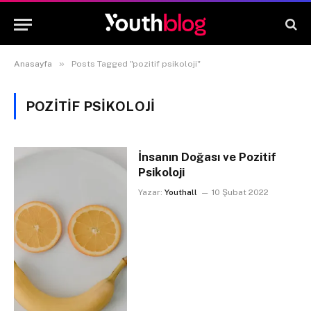
»
Anasayfa
Posts Tagged "pozitif psikoloji"
POZITIF PSIKOLOJI
İnsanın Doğası ve Pozitif
Psikoloji
Yazar:
Youthall
10 Şubat 2022