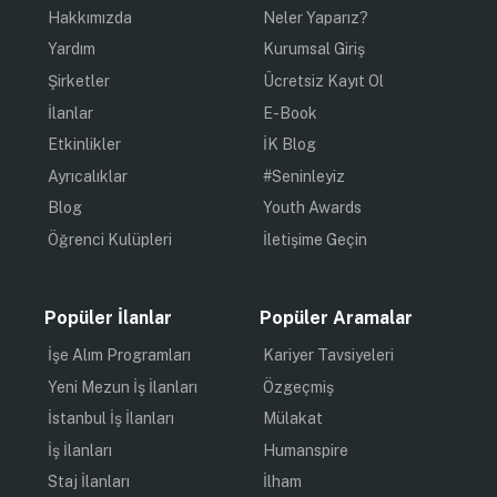
Hakkımızda
Neler Yaparız?
Yardım
Kurumsal Giriş
Şirketler
Ücretsiz Kayıt Ol
İlanlar
E-Book
Etkinlikler
İK Blog
Ayrıcalıklar
#Seninleyiz
Blog
Youth Awards
Öğrenci Kulüpleri
İletişime Geçin
Popüler İlanlar
Popüler Aramalar
İşe Alım Programları
Kariyer Tavsiyeleri
Yeni Mezun İş İlanları
Özgeçmiş
İstanbul İş İlanları
Mülakat
İş İlanları
Humanspire
Staj İlanları
İlham