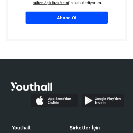
bülten Açık Rıza Metni
''ni kabul ediyorum.
Abone Ol
Youthall
Şirketler İçin