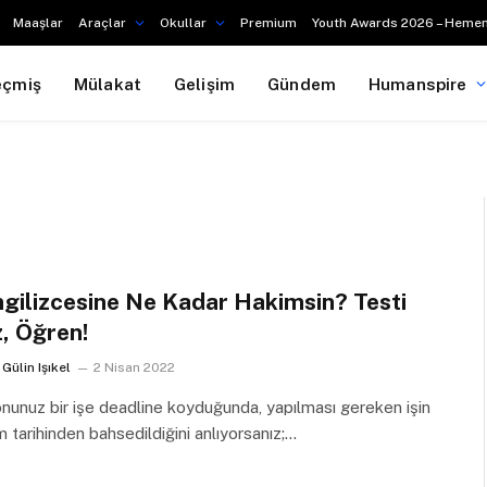
Maaşlar
Araçlar
Okullar
Premium
Youth Awards 2026 – Hemen
eçmiş
Mülakat
Gelişim
Gündem
Humanspire
İngilizcesine Ne Kadar Hakimsin? Testi
, Öğren!
Gülin Işıkel
2 Nisan 2022
nunuz bir işe deadline koyduğunda, yapılması gereken işin
m tarihinden bahsedildiğini anlıyorsanız;…