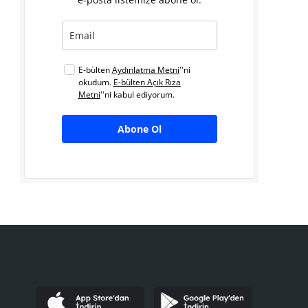
E-bülten
Aydınlatma Metni
''ni
okudum.
E-bülten Açık Rıza
Metni
''ni kabul ediyorum.
Abone Ol