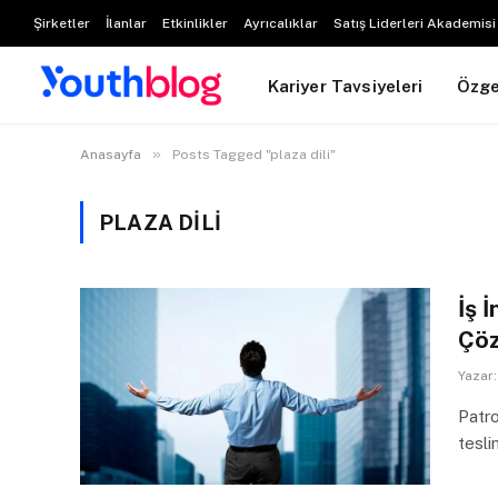
Şirketler
İlanlar
Etkinlikler
Ayrıcalıklar
Satış Liderleri Akademisi
Kariyer Tavsiyeleri
Özg
»
Anasayfa
Posts Tagged "plaza dili"
PLAZA DILI
İş 
Çöz
Yazar:
Patro
tesli