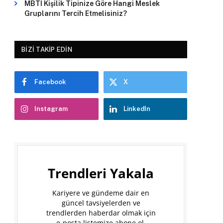
MBTI Kişilik Tipinize Göre Hangi Meslek
Gruplarını Tercih Etmelisiniz?
BIZI TAKIP EDIN
Facebook
X
Instagram
LinkedIn
Trendleri Yakala
Kariyere ve gündeme dair en
güncel tavsiyelerden ve
trendlerden haberdar olmak için
e-posta listemize abone ol.