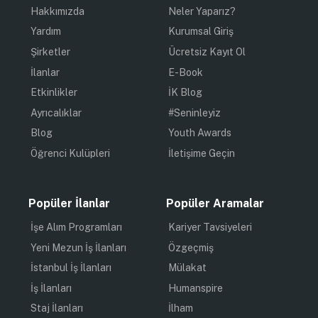
Hakkımızda
Neler Yaparız?
Yardım
Kurumsal Giriş
Şirketler
Ücretsiz Kayıt Ol
İlanlar
E-Book
Etkinlikler
İK Blog
Ayrıcalıklar
#Seninleyiz
Blog
Youth Awards
Öğrenci Kulüpleri
İletişime Geçin
Popüler İlanlar
Popüler Aramalar
İşe Alım Programları
Kariyer Tavsiyeleri
Yeni Mezun İş İlanları
Özgeçmiş
İstanbul İş İlanları
Mülakat
İş İlanları
Humanspire
Staj İlanları
İlham