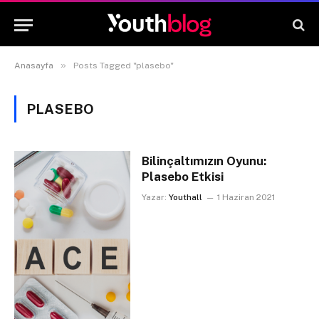
»
Anasayfa
Posts Tagged "plasebo"
PLASEBO
Bilinçaltımızın Oyunu:
Plasebo Etkisi
Yazar:
Youthall
1 Haziran 2021