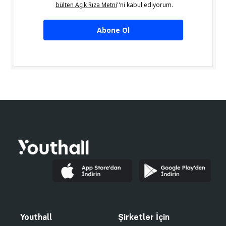
bülten Açık Rıza Metni
''ni kabul ediyorum.
Abone Ol
Youthall
Şirketler İçin