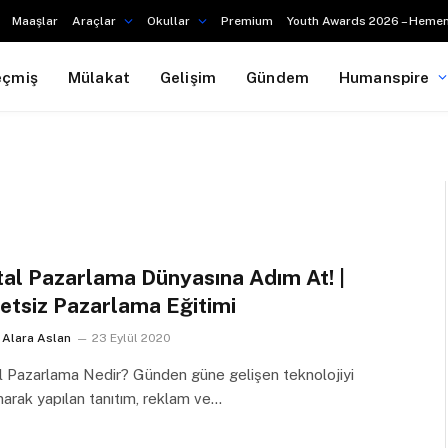
Maaşlar
Araçlar
Okullar
Premium
Youth Awards 2026 – Hemen
eçmiş
Mülakat
Gelişim
Gündem
Humanspire
ital Pazarlama Dünyasına Adım At! |
etsiz Pazarlama Eğitimi
Alara Aslan
23 Eylül 2020
al Pazarlama Nedir? Günden güne gelişen teknolojiyi
narak yapılan tanıtım, reklam ve…