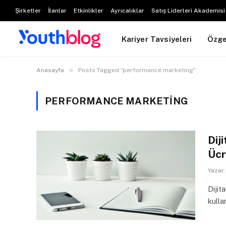
Şirketler
İlanlar
Etkinlikler
Ayrıcalıklar
Satış Liderleri Akademisi
Kariyer Tavsiyeleri
Özg
»
Anasayfa
Posts Tagged "performance marketing"
PERFORMANCE MARKETING
Dij
Ücr
Yazar:
Dijit
kulla