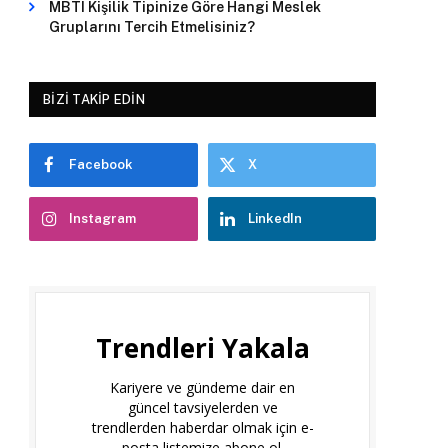
MBTI Kişilik Tipinize Göre Hangi Meslek
Gruplarını Tercih Etmelisiniz?
BIZI TAKIP EDIN
Facebook
X
Instagram
LinkedIn
Trendleri Yakala
Kariyere ve gündeme dair en
güncel tavsiyelerden ve
trendlerden haberdar olmak için e-
posta listemize abone ol.