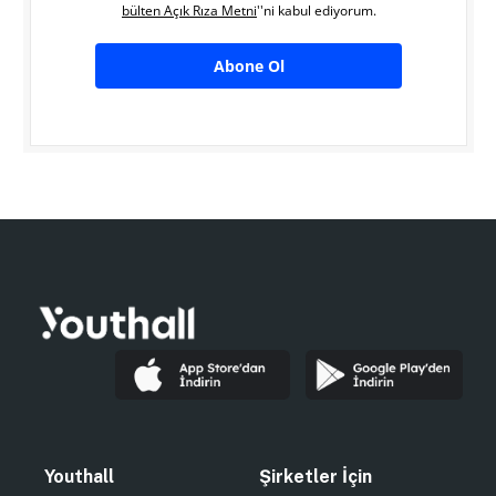
bülten Açık Rıza Metni
''ni kabul ediyorum.
Abone Ol
Youthall
Şirketler İçin