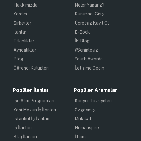
Hakkımızda
Neler Yaparız?
Yardım
Kurumsal Giriş
Şirketler
Ücretsiz Kayıt Ol
İlanlar
E-Book
Etkinlikler
İK Blog
Ayrıcalıklar
#Seninleyiz
Blog
Youth Awards
Öğrenci Kulüpleri
İletişime Geçin
Popüler İlanlar
Popüler Aramalar
İşe Alım Programları
Kariyer Tavsiyeleri
Yeni Mezun İş İlanları
Özgeçmiş
İstanbul İş İlanları
Mülakat
İş İlanları
Humanspire
Staj İlanları
İlham