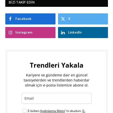
BIZI TAKIP EDIN
Facebook
X
Instagram
LinkedIn
Trendleri Yakala
Kariyere ve gündeme dair en güncel
tavsiyelerden ve trendlerden haberdar
olmak için e-posta listemize abone ol.
E-bülten
Aydınlatma Metni
''ni okudum.
E-