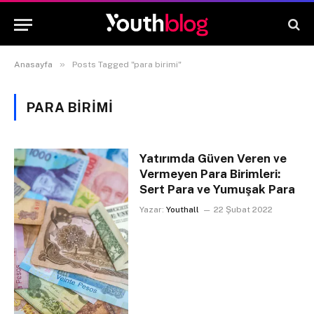
»
Anasayfa
Posts Tagged "para birimi"
PARA BIRIMI
Yatırımda Güven Veren ve
Vermeyen Para Birimleri:
Sert Para ve Yumuşak Para
Yazar:
Youthall
22 Şubat 2022