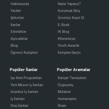
Hakkımızda
Neler Yaparız?
Yardım
Kurumsal Giriş
Şirketler
Ücretsiz Kayıt Ol
İlanlar
E-Book
Etkinlikler
İK Blog
Ayrıcalıklar
#Seninleyiz
Blog
Youth Awards
Öğrenci Kulüpleri
İletişime Geçin
Popüler İlanlar
Popüler Aramalar
İşe Alım Programları
Kariyer Tavsiyeleri
Yeni Mezun İş İlanları
Özgeçmiş
İstanbul İş İlanları
Mülakat
İş İlanları
Humanspire
Staj İlanları
İlham