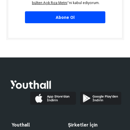
bülten Açık Rıza Metni
''ni kabul ediyorum.
Abone Ol
Youthall
Şirketler İçin