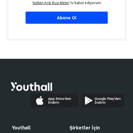
bülten Açık Rıza Metni
''ni kabul ediyorum.
Abone Ol
Youthall
Şirketler İçin