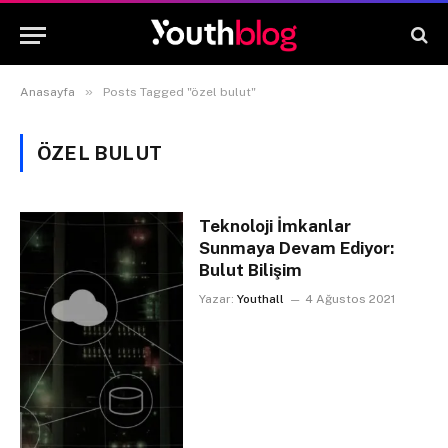
»
Anasayfa
Posts Tagged "özel bulut"
ÖZEL BULUT
Teknoloji İmkanlar
Sunmaya Devam Ediyor:
Bulut Bilişim
Yazar:
Youthall
4 Ağustos 2021