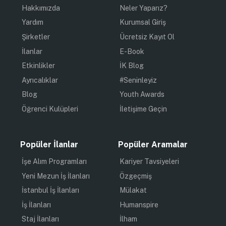
Hakkımızda
Neler Yaparız?
Yardım
Kurumsal Giriş
Şirketler
Ücretsiz Kayıt Ol
İlanlar
E-Book
Etkinlikler
İK Blog
Ayrıcalıklar
#Seninleyiz
Blog
Youth Awards
Öğrenci Kulüpleri
İletişime Geçin
Popüler İlanlar
Popüler Aramalar
İşe Alım Programları
Kariyer Tavsiyeleri
Yeni Mezun İş İlanları
Özgeçmiş
İstanbul İş İlanları
Mülakat
İş İlanları
Humanspire
Staj İlanları
İlham