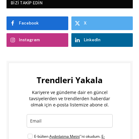
BIZI TAKIP EDIN
Facebook
X
Instagram
LinkedIn
Trendleri Yakala
Kariyere ve gündeme dair en güncel
tavsiyelerden ve trendlerden haberdar
olmak için e-posta listemize abone ol.
E-bülten
Aydınlatma Metni
''ni okudum.
E-