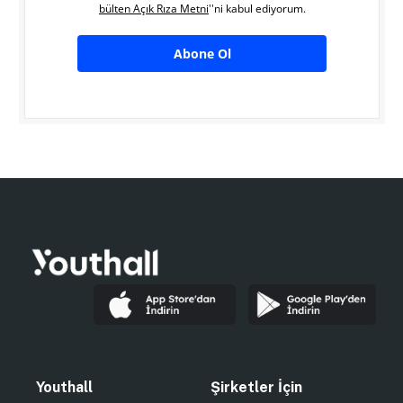
bülten Açık Rıza Metni
''ni kabul ediyorum.
Abone Ol
Youthall
Şirketler İçin