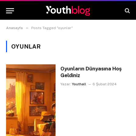
»
Anasayfa
Posts Tagged "oyunlar"
OYUNLAR
Oyunların Dünyasına Hoş
Geldiniz
Yazar:
Youthall
6 Şubat 2024