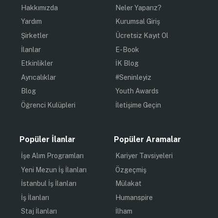
Hakkımızda
Neler Yaparız?
Yardım
Kurumsal Giriş
Şirketler
Ücretsiz Kayıt Ol
İlanlar
E-Book
Etkinlikler
İK Blog
Ayrıcalıklar
#Seninleyiz
Blog
Youth Awards
Öğrenci Kulüpleri
İletişime Geçin
Popüler İlanlar
Popüler Aramalar
İşe Alım Programları
Kariyer Tavsiyeleri
Yeni Mezun İş İlanları
Özgeçmiş
İstanbul İş İlanları
Mülakat
İş İlanları
Humanspire
Staj İlanları
İlham