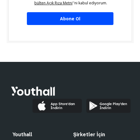
bülten Açık Rıza Metni
''ni kabul ediyorum.
Abone Ol
Youthall
Şirketler İçin