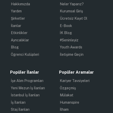
Hakkımızda
Neler Yaparız?
Yardım
Kurumsal Giriş
Şirketler
Ücretsiz Kayıt Ol
İlanlar
E-Book
Etkinlikler
İK Blog
Ayrıcalıklar
#Seninleyiz
Blog
Youth Awards
Öğrenci Kulüpleri
İletişime Geçin
Popüler İlanlar
Popüler Aramalar
İşe Alım Programları
Kariyer Tavsiyeleri
Yeni Mezun İş İlanları
Özgeçmiş
İstanbul İş İlanları
Mülakat
İş İlanları
Humanspire
Staj İlanları
İlham