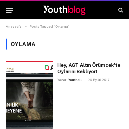
»
Anasayfa
Posts Tagged "Oylama"
OYLAMA
Hey, AGT Altın Örümcek’te
Oylarını Bekliyor!
Yazar:
Youthall
26 Eylül 2017