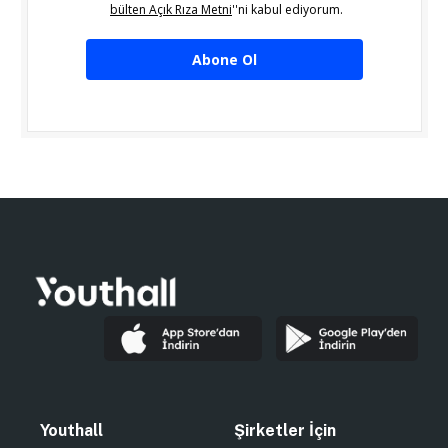
bülten Açık Rıza Metni
''ni kabul ediyorum.
Abone Ol
Youthall
Şirketler İçin