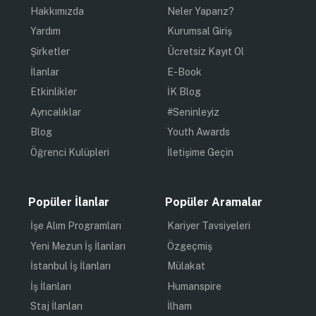
Hakkımızda
Neler Yaparız?
Yardım
Kurumsal Giriş
Şirketler
Ücretsiz Kayıt Ol
İlanlar
E-Book
Etkinlikler
İK Blog
Ayrıcalıklar
#Seninleyiz
Blog
Youth Awards
Öğrenci Kulüpleri
İletişime Geçin
Popüler İlanlar
Popüler Aramalar
İşe Alım Programları
Kariyer Tavsiyeleri
Yeni Mezun İş İlanları
Özgeçmiş
İstanbul İş İlanları
Mülakat
İş İlanları
Humanspire
Staj İlanları
İlham