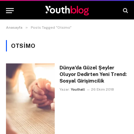
»
Anasayfa
Posts Tagged "Otsimo"
OTSIMO
Dünya’da Güzel Şeyler
Oluyor Dedirten Yeni Trend:
Sosyal Girişimcilik
Yazar:
Youthall
26 Ekim 2018