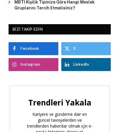
MBTI Kişilik Tipinize Göre Hangi Meslek
Gruplarını Tercih Etmelisiniz?
BIZI TAKIP EDIN
Facebook
X
Instagram
LinkedIn
Trendleri Yakala
Kariyere ve gündeme dair en
güncel tavsiyelerden ve
trendlerden haberdar olmak için e-
posta listemize abone ol.