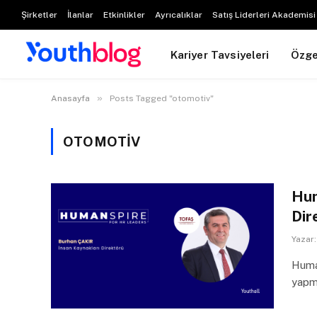
Şirketler
İlanlar
Etkinlikler
Ayrıcalıklar
Satış Liderleri Akademisi
Kariyer Tavsiyeleri
Özg
»
Anasayfa
Posts Tagged "otomotiv"
OTOMOTIV
Hum
Dir
Yazar:
Human
yapma