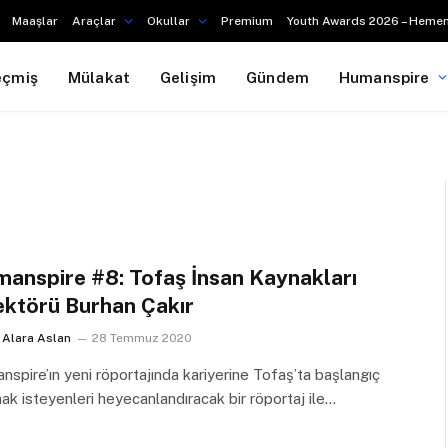
Maaşlar
Araçlar
Okullar
Premium
Youth Awards 2026 – Hemen
eçmiş
Mülakat
Gelişim
Gündem
Humanspire
anspire #8: Tofaş İnsan Kaynakları
ektörü Burhan Çakır
Alara Aslan
28 Temmuz 2020
spire’ın yeni röportajında kariyerine Tofaş’ta başlangıç
k isteyenleri heyecanlandıracak bir röportaj ile…