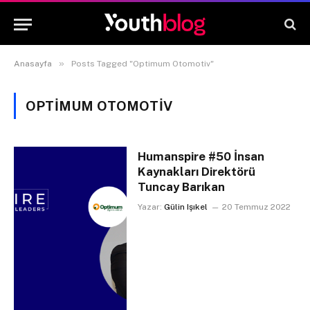
»
Anasayfa
Posts Tagged "Optimum Otomotiv"
OPTIMUM OTOMOTIV
Humanspire #50 İnsan
Kaynakları Direktörü
Tuncay Barıkan
Yazar:
Gülin Işıkel
20 Temmuz 2022