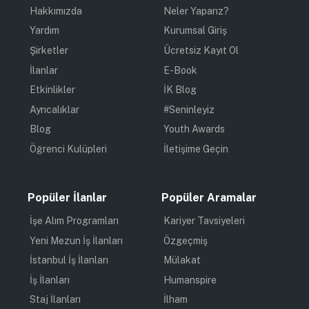
Hakkımızda
Neler Yaparız?
Yardım
Kurumsal Giriş
Şirketler
Ücretsiz Kayıt Ol
İlanlar
E-Book
Etkinlikler
İK Blog
Ayrıcalıklar
#Seninleyiz
Blog
Youth Awards
Öğrenci Kulüpleri
İletişime Geçin
Popüler İlanlar
Popüler Aramalar
İşe Alım Programları
Kariyer Tavsiyeleri
Yeni Mezun İş İlanları
Özgeçmiş
İstanbul İş İlanları
Mülakat
İş İlanları
Humanspire
Staj İlanları
İlham