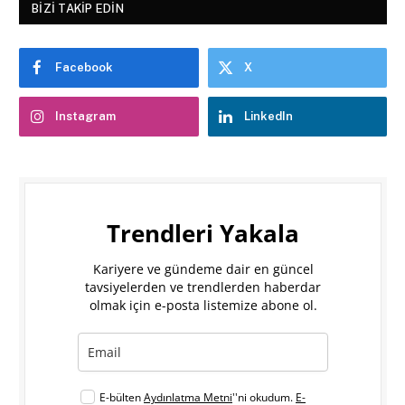
BIZI TAKIP EDIN
Facebook
X
Instagram
LinkedIn
Trendleri Yakala
Kariyere ve gündeme dair en güncel
tavsiyelerden ve trendlerden haberdar
olmak için e-posta listemize abone ol.
E-bülten
Aydınlatma Metni
''ni okudum.
E-