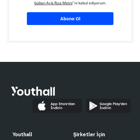
bülten Açık Rıza Metni
''ni kabul ediyorum.
Abone Ol
Youthall
Şirketler İçin