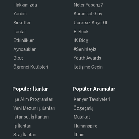
Hakkımızda
Neler Yaparız?
Yardım
Kurumsal Giriş
Şirketler
Ücretsiz Kayıt Ol
İlanlar
E-Book
Etkinlikler
İK Blog
Ayrıcalıklar
#Seninleyiz
Blog
Youth Awards
Öğrenci Kulüpleri
İletişime Geçin
Popüler İlanlar
Popüler Aramalar
İşe Alım Programları
Kariyer Tavsiyeleri
Yeni Mezun İş İlanları
Özgeçmiş
İstanbul İş İlanları
Mülakat
İş İlanları
Humanspire
Staj İlanları
İlham