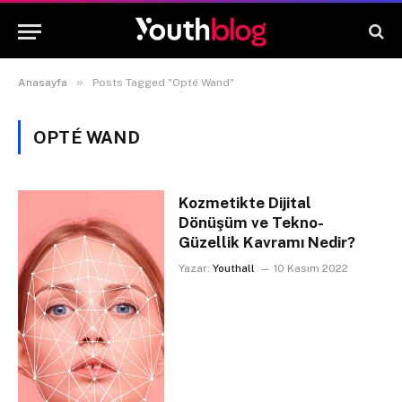
»
Anasayfa
Posts Tagged "Opté Wand"
OPTÉ WAND
Kozmetikte Dijital
Dönüşüm ve Tekno-
Güzellik Kavramı Nedir?
Yazar:
Youthall
10 Kasım 2022