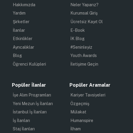
Hakkımızda
Neler Yaparız?
Yardım
Kurumsal Giriş
Şirketler
Ücretsiz Kayıt Ol
İlanlar
E-Book
Etkinlikler
İK Blog
Ayrıcalıklar
#Seninleyiz
Blog
Youth Awards
Öğrenci Kulüpleri
İletişime Geçin
Popüler İlanlar
Popüler Aramalar
İşe Alım Programları
Kariyer Tavsiyeleri
Yeni Mezun İş İlanları
Özgeçmiş
İstanbul İş İlanları
Mülakat
İş İlanları
Humanspire
Staj İlanları
İlham