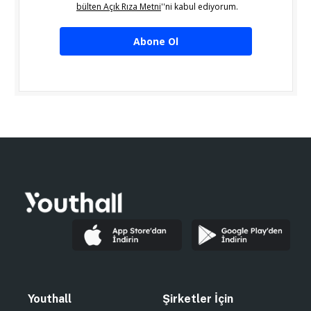
bülten Açık Rıza Metni
''ni kabul ediyorum.
Abone Ol
Youthall
Şirketler İçin