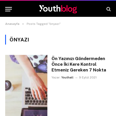
»
Anasayfa
Posts Tagged "önyazı"
ÖNYAZI
Ön Yazınızı Göndermeden
Önce İki Kere Kontrol
Etmeniz Gereken 7 Nokta
Yazar:
Youthall
9 Eylül 2021