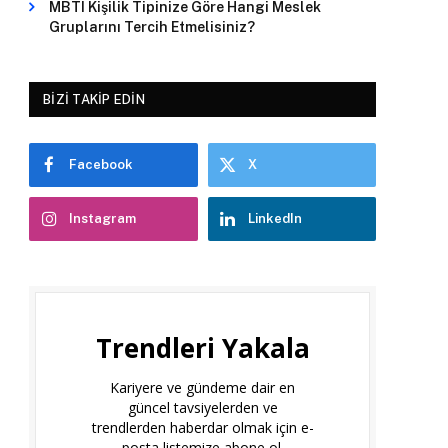
MBTI Kişilik Tipinize Göre Hangi Meslek
Gruplarını Tercih Etmelisiniz?
BIZI TAKIP EDIN
Facebook
X
Instagram
LinkedIn
Trendleri Yakala
Kariyere ve gündeme dair en
güncel tavsiyelerden ve
trendlerden haberdar olmak için e-
posta listemize abone ol.