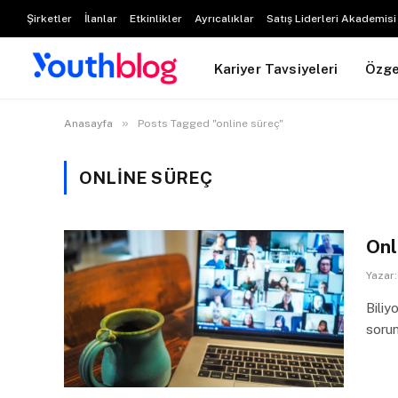
Şirketler
İlanlar
Etkinlikler
Ayrıcalıklar
Satış Liderleri Akademisi
Kariyer Tavsiyeleri
Özg
»
Anasayfa
Posts Tagged "online süreç"
ONLINE SÜREÇ
Onl
Yazar:
Biliy
sorun