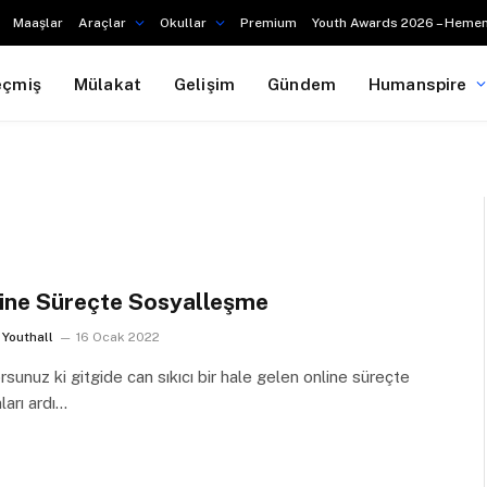
Maaşlar
Araçlar
Okullar
Premium
Youth Awards 2026 – Hemen
eçmiş
Mülakat
Gelişim
Gündem
Humanspire
ine Süreçte Sosyalleşme
Youthall
16 Ocak 2022
orsunuz ki gitgide can sıkıcı bir hale gelen online süreçte
ları ardı…