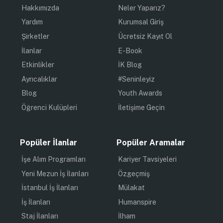
Hakkımızda
Neler Yaparız?
Yardım
Kurumsal Giriş
Şirketler
Ücretsiz Kayıt Ol
İlanlar
E-Book
Etkinlikler
İK Blog
Ayrıcalıklar
#Seninleyiz
Blog
Youth Awards
Öğrenci Kulüpleri
İletişime Geçin
Popüler İlanlar
Popüler Aramalar
İşe Alım Programları
Kariyer Tavsiyeleri
Yeni Mezun İş İlanları
Özgeçmiş
İstanbul İş İlanları
Mülakat
İş İlanları
Humanspire
Staj İlanları
İlham