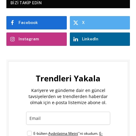
BIZI TAKIP EDIN
Facebook
X
Instagram
LinkedIn
Trendleri Yakala
Kariyere ve gündeme dair en güncel
tavsiyelerden ve trendlerden haberdar
olmak için e-posta listemize abone ol.
E-bülten
Aydınlatma Metni
''ni okudum.
E-