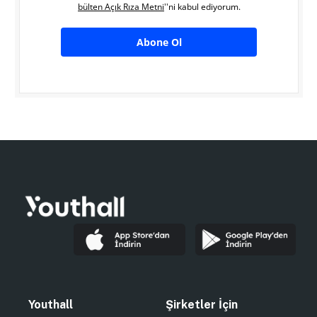
bülten Açık Rıza Metni
''ni kabul ediyorum.
Abone Ol
Youthall
Şirketler İçin