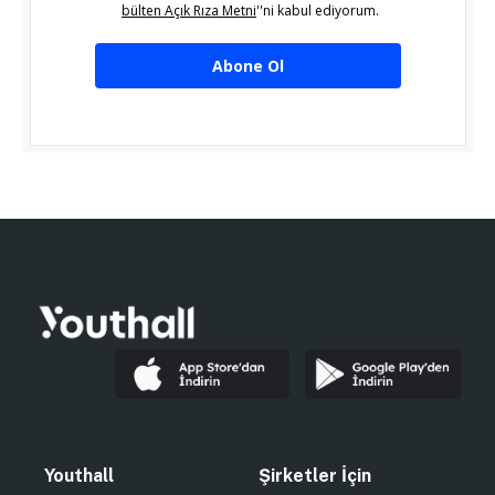
bülten Açık Rıza Metni
''ni kabul ediyorum.
Abone Ol
Youthall
Şirketler İçin