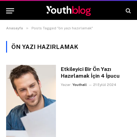
»
Anasayfa
Posts Tagged "ön yazı hazırlamak"
ÖN YAZI HAZIRLAMAK
Etkileyici Bir Ön Yazı
Hazırlamak İçin 4 İpucu
Yazar:
Youthall
21 Eylül 2024