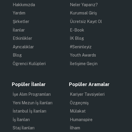
Hakkımızda
Neler Yaparız?
Yardım
Kurumsal Giriş
Şirketler
Ücretsiz Kayıt Ol
İlanlar
E-Book
Etkinlikler
İK Blog
Ayrıcalıklar
#Seninleyiz
Blog
Youth Awards
Öğrenci Kulüpleri
İletişime Geçin
Popüler İlanlar
Popüler Aramalar
İşe Alım Programları
Kariyer Tavsiyeleri
Yeni Mezun İş İlanları
Özgeçmiş
İstanbul İş İlanları
Mülakat
İş İlanları
Humanspire
Staj İlanları
İlham