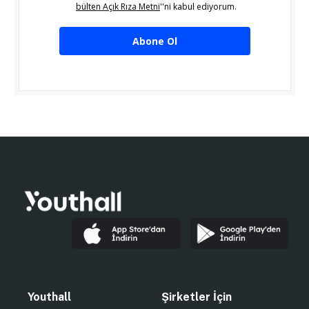
bülten Açık Rıza Metni
''ni kabul ediyorum.
Abone Ol
Youthall
Şirketler İçin