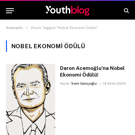
»
Anasayfa
Posts Tagged "Nobel Ekonomi Ödülü"
NOBEL EKONOMI ÖDÜLÜ
Daron Acemoğlu’na Nobel
Ekonomi Ödülü!
Yazar:
İrem Gençoğlu
14 Ekim 2024