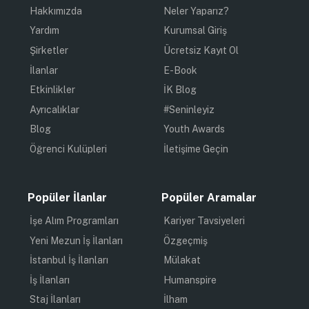
Hakkımızda
Neler Yaparız?
Yardım
Kurumsal Giriş
Şirketler
Ücretsiz Kayıt Ol
İlanlar
E-Book
Etkinlikler
İK Blog
Ayrıcalıklar
#Seninleyiz
Blog
Youth Awards
Öğrenci Kulüpleri
İletişime Geçin
Popüler İlanlar
Popüler Aramalar
İşe Alım Programları
Kariyer Tavsiyeleri
Yeni Mezun İş İlanları
Özgeçmiş
İstanbul İş İlanları
Mülakat
İş İlanları
Humanspire
Staj İlanları
İlham