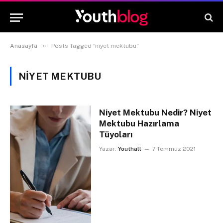
»
Anasayfa
Posts Tagged "niyet mektubu"
NIYET MEKTUBU
Niyet Mektubu Nedir? Niyet
Mektubu Hazırlama
Tüyoları
Yazar:
Youthall
7 Temmuz 2021