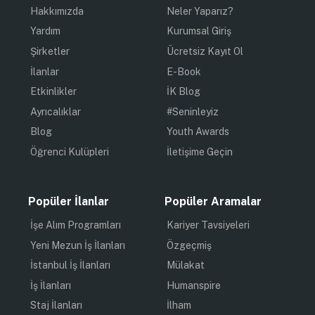
Hakkımızda
Neler Yaparız?
Yardım
Kurumsal Giriş
Şirketler
Ücretsiz Kayıt Ol
İlanlar
E-Book
Etkinlikler
İK Blog
Ayrıcalıklar
#Seninleyiz
Blog
Youth Awards
Öğrenci Kulüpleri
İletişime Geçin
Popüler İlanlar
Popüler Aramalar
İşe Alım Programları
Kariyer Tavsiyeleri
Yeni Mezun İş İlanları
Özgeçmiş
İstanbul İş İlanları
Mülakat
İş İlanları
Humanspire
Staj İlanları
İlham