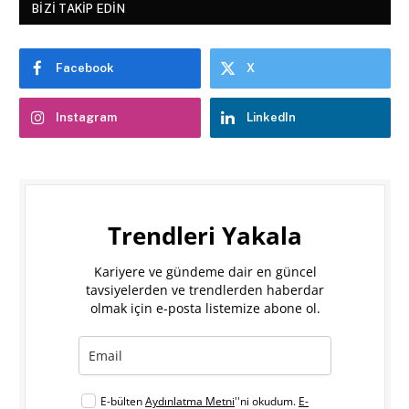
BIZI TAKIP EDIN
Facebook
X
Instagram
LinkedIn
Trendleri Yakala
Kariyere ve gündeme dair en güncel
tavsiyelerden ve trendlerden haberdar
olmak için e-posta listemize abone ol.
E-bülten
Aydınlatma Metni
''ni okudum.
E-