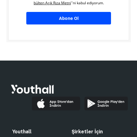
bülten Açık Rıza Metni
''ni kabul ediyorum.
Abone Ol
Youthall
Şirketler İçin