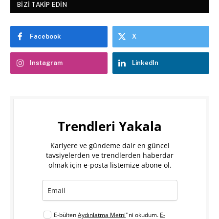
BIZI TAKIP EDIN
Facebook
X
Instagram
LinkedIn
Trendleri Yakala
Kariyere ve gündeme dair en güncel
tavsiyelerden ve trendlerden haberdar
olmak için e-posta listemize abone ol.
E-bülten
Aydınlatma Metni
''ni okudum.
E-