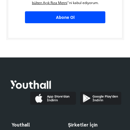
bülten Açık Rıza Metni
''ni kabul ediyorum.
Abone Ol
Youthall
Şirketler İçin