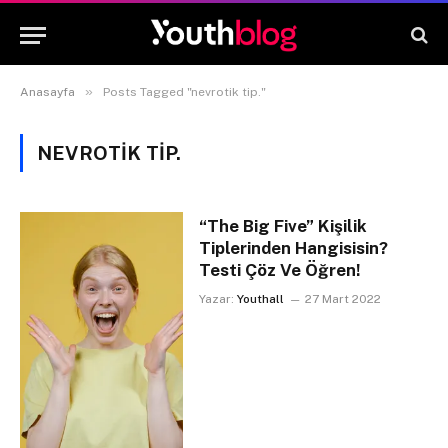
»
Anasayfa
Posts Tagged "nevrotik tip."
NEVROTIK TIP.
“The Big Five” Kişilik
Tiplerinden Hangisisin?
Testi Çöz Ve Öğren!
Yazar:
Youthall
27 Mart 2022