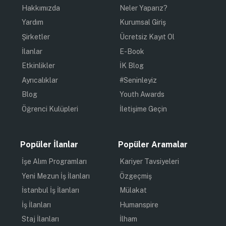
Hakkımızda
Neler Yaparız?
Yardım
Kurumsal Giriş
Şirketler
Ücretsiz Kayıt Ol
İlanlar
E-Book
Etkinlikler
İK Blog
Ayrıcalıklar
#Seninleyiz
Blog
Youth Awards
Öğrenci Kulüpleri
İletişime Geçin
Popüler İlanlar
Popüler Aramalar
İşe Alım Programları
Kariyer Tavsiyeleri
Yeni Mezun İş İlanları
Özgeçmiş
İstanbul İş İlanları
Mülakat
İş İlanları
Humanspire
Staj İlanları
İlham