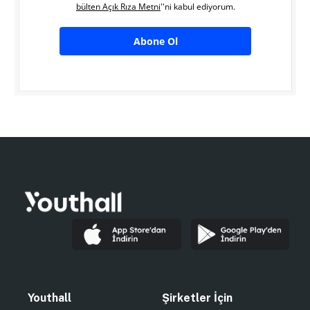
bülten Açık Rıza Metni
''ni kabul ediyorum.
Abone Ol
Youthall
Şirketler İçin