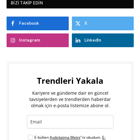
BIZI TAKIP EDIN
Facebook
X
Instagram
LinkedIn
Trendleri Yakala
Kariyere ve gündeme dair en güncel
tavsiyelerden ve trendlerden haberdar
olmak için e-posta listemize abone ol.
E-bülten
Aydınlatma Metni
''ni okudum.
E-