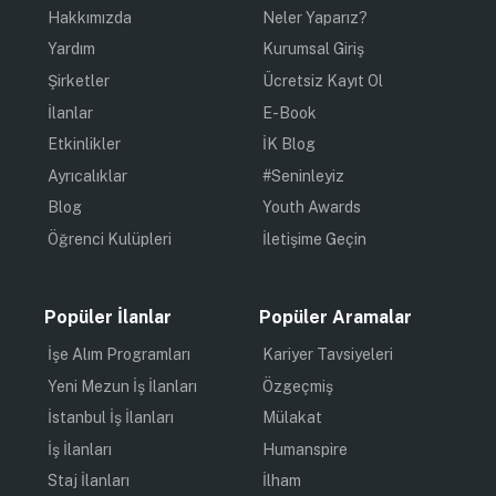
Hakkımızda
Neler Yaparız?
Yardım
Kurumsal Giriş
Şirketler
Ücretsiz Kayıt Ol
İlanlar
E-Book
Etkinlikler
İK Blog
Ayrıcalıklar
#Seninleyiz
Blog
Youth Awards
Öğrenci Kulüpleri
İletişime Geçin
Popüler İlanlar
Popüler Aramalar
İşe Alım Programları
Kariyer Tavsiyeleri
Yeni Mezun İş İlanları
Özgeçmiş
İstanbul İş İlanları
Mülakat
İş İlanları
Humanspire
Staj İlanları
İlham