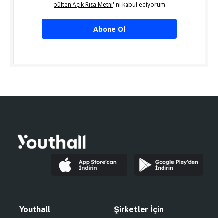
bülten Açık Rıza Metni
''ni kabul ediyorum.
Abone Ol
Youthall
Şirketler İçin