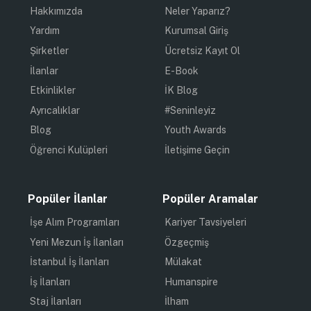
Hakkımızda
Neler Yaparız?
Yardım
Kurumsal Giriş
Şirketler
Ücretsiz Kayıt Ol
İlanlar
E-Book
Etkinlikler
İK Blog
Ayrıcalıklar
#Seninleyiz
Blog
Youth Awards
Öğrenci Kulüpleri
İletişime Geçin
Popüler İlanlar
Popüler Aramalar
İşe Alım Programları
Kariyer Tavsiyeleri
Yeni Mezun İş İlanları
Özgeçmiş
İstanbul İş İlanları
Mülakat
İş İlanları
Humanspire
Staj İlanları
İlham