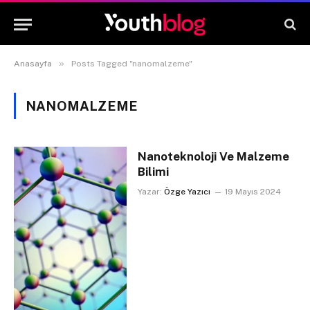
»
Anasayfa
Posts Tagged "nanomalzeme"
NANOMALZEME
Nanoteknoloji Ve Malzeme
Bilimi
Yazar:
Özge Yazıcı
19 Mayıs 2024