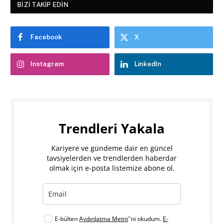
BIZI TAKIP EDIN
Facebook
X
Instagram
LinkedIn
Trendleri Yakala
Kariyere ve gündeme dair en güncel
tavsiyelerden ve trendlerden haberdar
olmak için e-posta listemize abone ol.
E-bülten
Aydınlatma Metni
''ni okudum.
E-