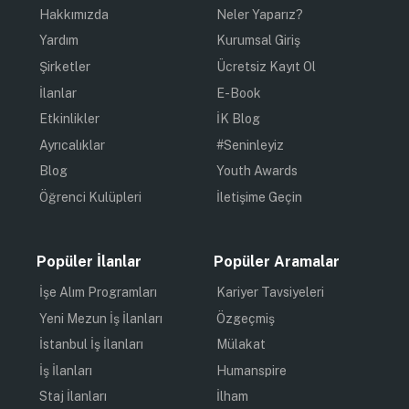
Hakkımızda
Neler Yaparız?
Yardım
Kurumsal Giriş
Şirketler
Ücretsiz Kayıt Ol
İlanlar
E-Book
Etkinlikler
İK Blog
Ayrıcalıklar
#Seninleyiz
Blog
Youth Awards
Öğrenci Kulüpleri
İletişime Geçin
Popüler İlanlar
Popüler Aramalar
İşe Alım Programları
Kariyer Tavsiyeleri
Yeni Mezun İş İlanları
Özgeçmiş
İstanbul İş İlanları
Mülakat
İş İlanları
Humanspire
Staj İlanları
İlham