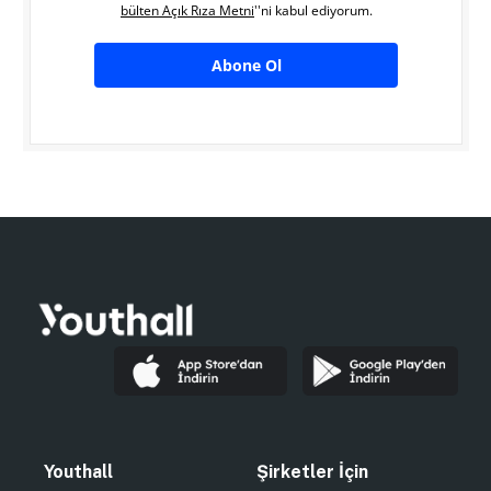
bülten Açık Rıza Metni
''ni kabul ediyorum.
Abone Ol
Youthall
Şirketler İçin