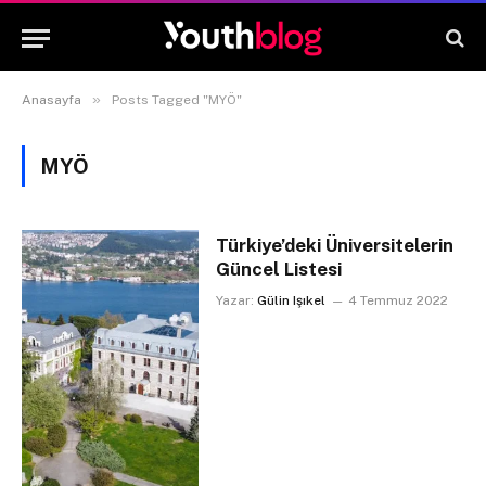
»
Anasayfa
Posts Tagged "MYÖ"
MYÖ
Türkiye’deki Üniversitelerin
Güncel Listesi
Yazar:
Gülin Işıkel
4 Temmuz 2022