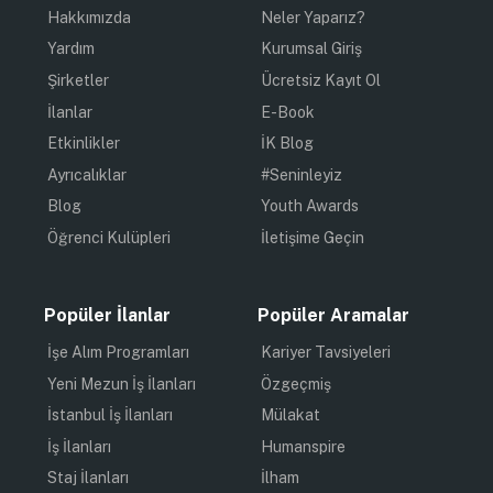
Hakkımızda
Neler Yaparız?
Yardım
Kurumsal Giriş
Şirketler
Ücretsiz Kayıt Ol
İlanlar
E-Book
Etkinlikler
İK Blog
Ayrıcalıklar
#Seninleyiz
Blog
Youth Awards
Öğrenci Kulüpleri
İletişime Geçin
Popüler İlanlar
Popüler Aramalar
İşe Alım Programları
Kariyer Tavsiyeleri
Yeni Mezun İş İlanları
Özgeçmiş
İstanbul İş İlanları
Mülakat
İş İlanları
Humanspire
Staj İlanları
İlham