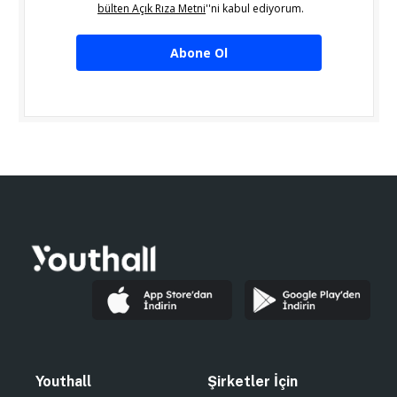
bülten Açık Rıza Metni
''ni kabul ediyorum.
Abone Ol
Youthall
Şirketler İçin