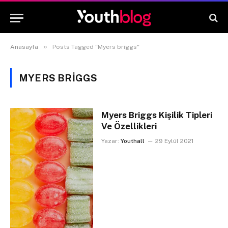
»
Anasayfa
Posts Tagged "Myers briggs"
MYERS BRIGGS
Myers Briggs Kişilik Tipleri
Ve Özellikleri
Yazar:
Youthall
29 Eylül 2021