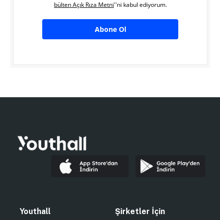
bülten Açık Rıza Metni
''ni kabul ediyorum.
Abone Ol
Youthall
Şirketler İçin