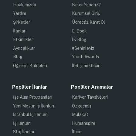
Hakkımızda
Neler Yaparız?
Yardım
Kurumsal Giriş
Şirketler
Ücretsiz Kayıt Ol
İlanlar
E-Book
Etkinlikler
İK Blog
Ayrıcalıklar
#Seninleyiz
Blog
Youth Awards
Öğrenci Kulüpleri
İletişime Geçin
Popüler İlanlar
Popüler Aramalar
İşe Alım Programları
Kariyer Tavsiyeleri
Yeni Mezun İş İlanları
Özgeçmiş
İstanbul İş İlanları
Mülakat
İş İlanları
Humanspire
Staj İlanları
İlham