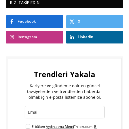
BIZI TAKIP EDIN
Facebook
X
Instagram
LinkedIn
Trendleri Yakala
Kariyere ve gündeme dair en güncel
tavsiyelerden ve trendlerden haberdar
olmak için e-posta listemize abone ol.
E-bülten
Aydınlatma Metni
''ni okudum.
E-