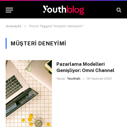
»
Anasayfa
Posts Tagged "müşteri deneyimi"
MÜŞTERI DENEYIMI
Pazarlama Modelleri
Genişliyor: Omni Channel
Yazar:
Youthall
14 Haziran 2021