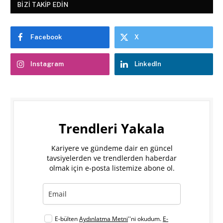
BIZI TAKIP EDIN
Facebook
X
Instagram
LinkedIn
Trendleri Yakala
Kariyere ve gündeme dair en güncel
tavsiyelerden ve trendlerden haberdar
olmak için e-posta listemize abone ol.
E-bülten
Aydınlatma Metni
''ni okudum.
E-