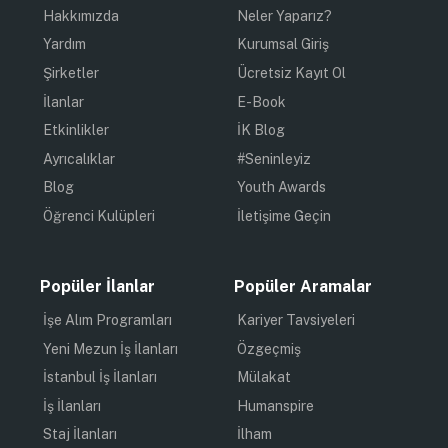
Hakkımızda
Neler Yaparız?
Yardım
Kurumsal Giriş
Şirketler
Ücretsiz Kayıt Ol
İlanlar
E-Book
Etkinlikler
İK Blog
Ayrıcalıklar
#Seninleyiz
Blog
Youth Awards
Öğrenci Kulüpleri
İletişime Geçin
Popüler İlanlar
Popüler Aramalar
İşe Alım Programları
Kariyer Tavsiyeleri
Yeni Mezun İş İlanları
Özgeçmiş
İstanbul İş İlanları
Mülakat
İş İlanları
Humanspire
Staj İlanları
İlham