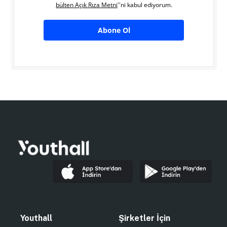
bülten Açık Rıza Metni
''ni kabul ediyorum.
Abone Ol
Youthall
Şirketler İçin