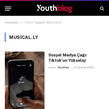
»
Anasayfa
Posts Tagged "Musical.ly"
MUSICAL.LY
Sosyal Medya Çağı:
Tiktok’un Yükselişi
Yazar:
Youthall
10 Şubat 2022