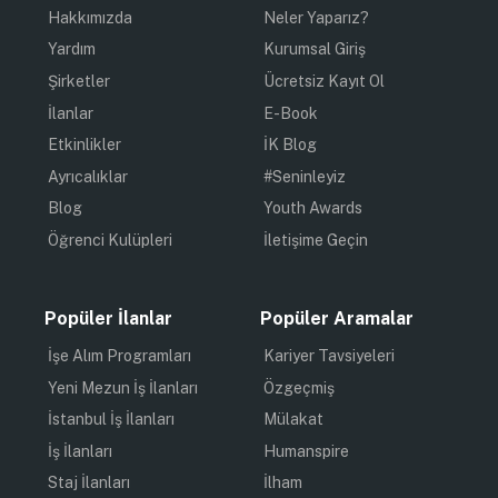
Hakkımızda
Neler Yaparız?
Yardım
Kurumsal Giriş
Şirketler
Ücretsiz Kayıt Ol
İlanlar
E-Book
Etkinlikler
İK Blog
Ayrıcalıklar
#Seninleyiz
Blog
Youth Awards
Öğrenci Kulüpleri
İletişime Geçin
Popüler İlanlar
Popüler Aramalar
İşe Alım Programları
Kariyer Tavsiyeleri
Yeni Mezun İş İlanları
Özgeçmiş
İstanbul İş İlanları
Mülakat
İş İlanları
Humanspire
Staj İlanları
İlham