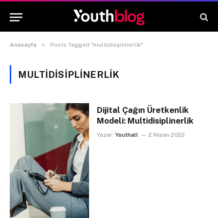
»
Anasayfa
Posts Tagged "multidisiplinerlik"
MULTIDISIPLINERLIK
Dijital Çağın Üretkenlik
Modeli: Multidisiplinerlik
Yazar:
Youthall
2 Nisan 2022