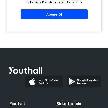
bülten Açık Rıza Metni
''ni kabul ediyorum.
Abone Ol
Youthall
Şirketler İçin