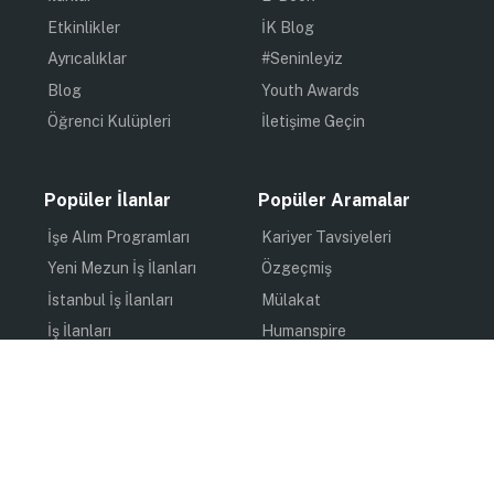
Etkinlikler
İK Blog
Ayrıcalıklar
#Seninleyiz
Blog
Youth Awards
Öğrenci Kulüpleri
İletişime Geçin
Popüler İlanlar
Popüler Aramalar
İşe Alım Programları
Kariyer Tavsiyeleri
Yeni Mezun İş İlanları
Özgeçmiş
İstanbul İş İlanları
Mülakat
İş İlanları
Humanspire
Staj İlanları
İlham
Online Staj
Quiz
Uzun Dönem Staj
Kişisel Gelişim
Kısa Dönem Staj
Gündem