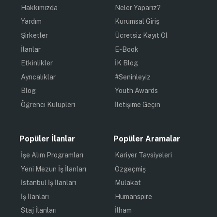
Hakkımızda
Neler Yaparız?
Yardım
Kurumsal Giriş
Şirketler
Ücretsiz Kayıt Ol
İlanlar
E-Book
Etkinlikler
İK Blog
Ayrıcalıklar
#Seninleyiz
Blog
Youth Awards
Öğrenci Kulüpleri
İletişime Geçin
Popüler İlanlar
Popüler Aramalar
İşe Alım Programları
Kariyer Tavsiyeleri
Yeni Mezun İş İlanları
Özgeçmiş
İstanbul İş İlanları
Mülakat
İş İlanları
Humanspire
Staj İlanları
İlham