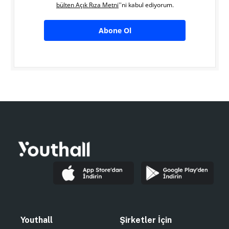
bülten Açık Rıza Metni
''ni kabul ediyorum.
Abone Ol
Youthall
Şirketler İçin