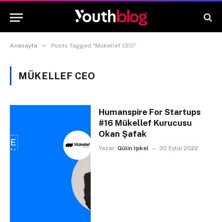
»
Anasayfa
Posts Tagged "Mükellef CEO"
MÜKELLEF CEO
Humanspire For Startups
#16 Mükellef Kurucusu
Okan Şafak
Yazar:
Gülin Işıkel
30 Eylül 2022