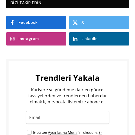
BIZI TAKIP EDIN
Facebook
X
Instagram
LinkedIn
Trendleri Yakala
Kariyere ve gündeme dair en güncel
tavsiyelerden ve trendlerden haberdar
olmak için e-posta listemize abone ol.
E-bülten
Aydınlatma Metni
''ni okudum.
E-