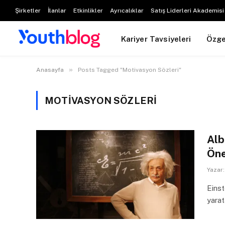
Şirketler
İlanlar
Etkinlikler
Ayrıcalıklar
Satış Liderleri Akademisi
Kariyer Tavsiyeleri
Özg
»
Anasayfa
Posts Tagged "Motivasyon Sözleri"
MOTIVASYON SÖZLERI
Alb
Öne
Yazar:
Einst
yarat