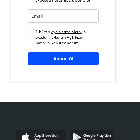
E-bülten
Aydınlatma Metni
''ni
okudum.
E-bülten Açık Rıza
Metni
''ni kabul ediyorum.
Abone Ol