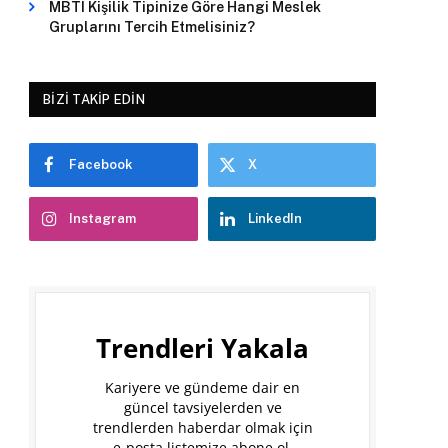
MBTI Kişilik Tipinize Göre Hangi Meslek
Gruplarını Tercih Etmelisiniz?
BIZI TAKIP EDIN
Facebook
X
Instagram
LinkedIn
Trendleri Yakala
Kariyere ve gündeme dair en
güncel tavsiyelerden ve
trendlerden haberdar olmak için
e-posta listemize abone ol.