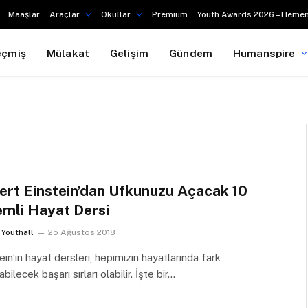
Maaşlar
Araçlar
Okullar
Premium
Youth Awards 2026 – Hemen
eçmiş
Mülakat
Gelişim
Gündem
Humanspire
ert Einstein’dan Ufkunuzu Açacak 10
mli Hayat Dersi
Youthall
25 Ağustos 2018
ein’ın hayat dersleri, hepimizin hayatlarında fark
abilecek başarı sırları olabilir. İşte bir…