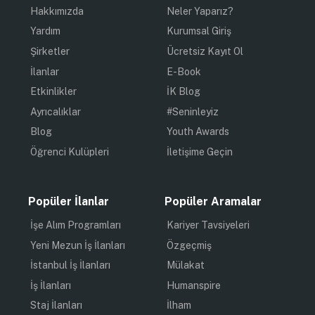
Hakkımızda
Neler Yaparız?
Yardım
Kurumsal Giriş
Şirketler
Ücretsiz Kayıt Ol
İlanlar
E-Book
Etkinlikler
İK Blog
Ayrıcalıklar
#Seninleyiz
Blog
Youth Awards
Öğrenci Kulüpleri
İletişime Geçin
Popüler İlanlar
Popüler Aramalar
İşe Alım Programları
Kariyer Tavsiyeleri
Yeni Mezun İş İlanları
Özgeçmiş
İstanbul İş İlanları
Mülakat
İş İlanları
Humanspire
Staj İlanları
İlham