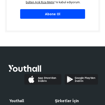
bülten Açık Rıza Metni
''ni kabul ediyorum.
Abone Ol
Youthall
Şirketler İçin