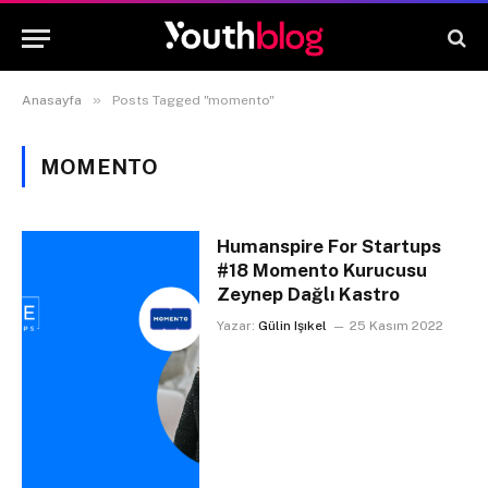
»
Anasayfa
Posts Tagged "momento"
MOMENTO
Humanspire For Startups
#18 Momento Kurucusu
Zeynep Dağlı Kastro
Yazar:
Gülin Işıkel
25 Kasım 2022