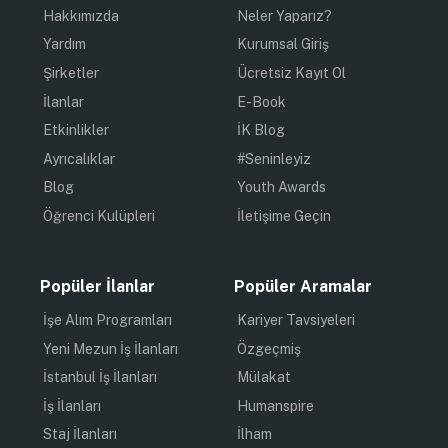
Hakkımızda
Neler Yaparız?
Yardım
Kurumsal Giriş
Şirketler
Ücretsiz Kayıt Ol
İlanlar
E-Book
Etkinlikler
İK Blog
Ayrıcalıklar
#Seninleyiz
Blog
Youth Awards
Öğrenci Kulüpleri
İletişime Geçin
Popüler İlanlar
Popüler Aramalar
İşe Alım Programları
Kariyer Tavsiyeleri
Yeni Mezun İş İlanları
Özgeçmiş
İstanbul İş İlanları
Mülakat
İş İlanları
Humanspire
Staj İlanları
İlham