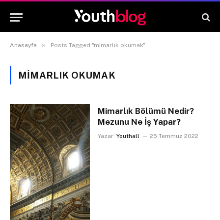
»
Anasayfa
Posts Tagged "mimarlık okumak"
MIMARLIK OKUMAK
Mimarlık Bölümü Nedir?
Mezunu Ne İş Yapar?
Yazar:
Youthall
25 Temmuz 2022