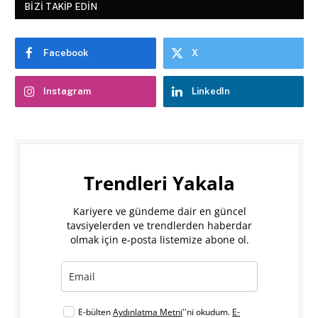
BIZI TAKIP EDIN
Facebook
X
Instagram
LinkedIn
Trendleri Yakala
Kariyere ve gündeme dair en güncel
tavsiyelerden ve trendlerden haberdar
olmak için e-posta listemize abone ol.
E-bülten
Aydınlatma Metni
''ni okudum.
E-