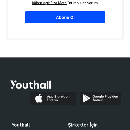
bülten Açık Rıza Metni
''ni kabul ediyorum.
Abone Ol
Youthall
Şirketler İçin