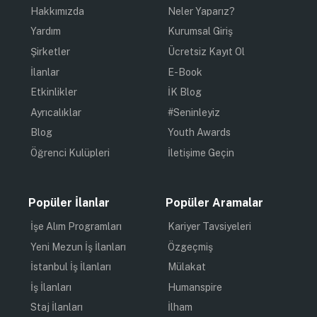
Hakkımızda
Neler Yaparız?
Yardım
Kurumsal Giriş
Şirketler
Ücretsiz Kayıt Ol
İlanlar
E-Book
Etkinlikler
İK Blog
Ayrıcalıklar
#Seninleyiz
Blog
Youth Awards
Öğrenci Kulüpleri
İletişime Geçin
Popüler İlanlar
Popüler Aramalar
İşe Alım Programları
Kariyer Tavsiyeleri
Yeni Mezun İş İlanları
Özgeçmiş
İstanbul İş İlanları
Mülakat
İş İlanları
Humanspire
Staj İlanları
İlham