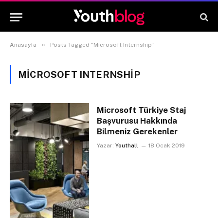
»
Anasayfa
Posts Tagged "Microsoft Internship"
MICROSOFT INTERNSHIP
Microsoft Türkiye Staj
Başvurusu Hakkında
Bilmeniz Gerekenler
Yazar:
Youthall
18 Ocak 2019