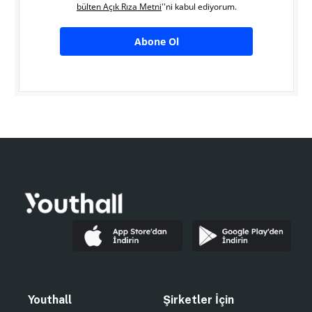
bülten Açık Rıza Metni
''ni kabul ediyorum.
Abone Ol
Youthall
Şirketler İçin