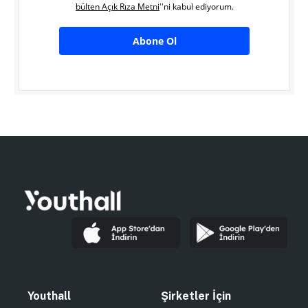
bülten Açık Rıza Metni
''ni kabul ediyorum.
Abone Ol
Youthall
Şirketler İçin