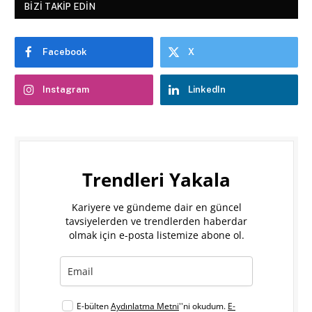
BIZI TAKIP EDIN
Facebook
X
Instagram
LinkedIn
Trendleri Yakala
Kariyere ve gündeme dair en güncel
tavsiyelerden ve trendlerden haberdar
olmak için e-posta listemize abone ol.
E-bülten
Aydınlatma Metni
''ni okudum.
E-