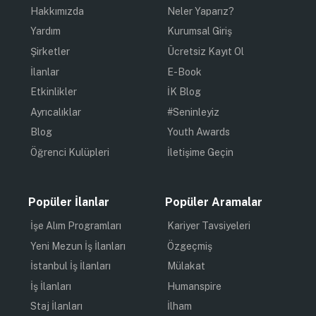
Hakkımızda
Neler Yaparız?
Yardım
Kurumsal Giriş
Şirketler
Ücretsiz Kayıt Ol
İlanlar
E-Book
Etkinlikler
İK Blog
Ayrıcalıklar
#Seninleyiz
Blog
Youth Awards
Öğrenci Kulüpleri
İletişime Geçin
Popüler İlanlar
Popüler Aramalar
İşe Alım Programları
Kariyer Tavsiyeleri
Yeni Mezun İş İlanları
Özgeçmiş
İstanbul İş İlanları
Mülakat
İş İlanları
Humanspire
Staj İlanları
İlham