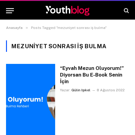
»
Anasayfa
Posts Tagged "mezuniyet sonrası iş bulma"
MEZUNIYET SONRASI IŞ BULMA
“Eyvah Mezun Oluyorum!”
Diyorsan Bu E-Book Senin
İçin
Yazar:
Gülin Işıkel
8 Ağustos 2022