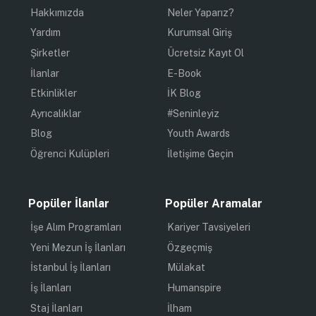
Hakkımızda
Neler Yaparız?
Yardım
Kurumsal Giriş
Şirketler
Ücretsiz Kayıt Ol
İlanlar
E-Book
Etkinlikler
İK Blog
Ayrıcalıklar
#Seninleyiz
Blog
Youth Awards
Öğrenci Kulüpleri
İletişime Geçin
Popüler İlanlar
Popüler Aramalar
İşe Alım Programları
Kariyer Tavsiyeleri
Yeni Mezun İş İlanları
Özgeçmiş
İstanbul İş İlanları
Mülakat
İş İlanları
Humanspire
Staj İlanları
İlham