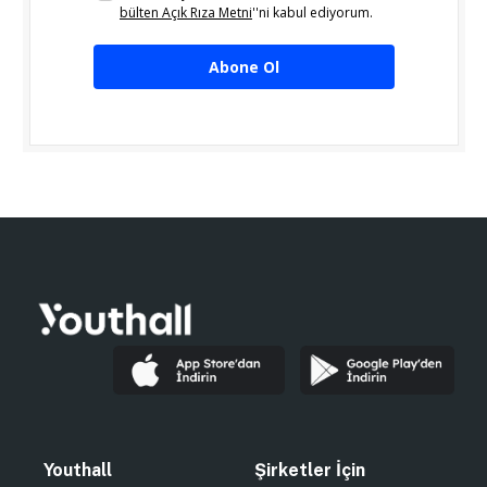
bülten Açık Rıza Metni
''ni kabul ediyorum.
Abone Ol
Youthall
Şirketler İçin