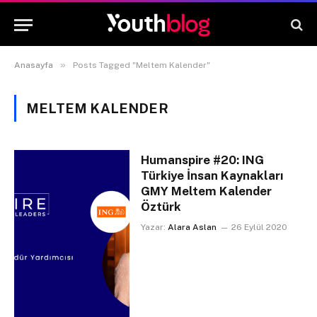
»
Anasayfa
Posts Tagged "Meltem Kalender"
MELTEM KALENDER
Humanspire #20: ING
Türkiye İnsan Kaynakları
GMY Meltem Kalender
Öztürk
Yazar:
Alara Aslan
26 Eylül 2020