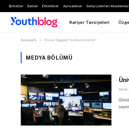
Şirketler
İlanlar
Etkinlikler
Ayrıcalıklar
Satış Liderleri Akademisi
Kariyer Tavsiyeleri
Özg
»
Anasayfa
Posts Tagged "medya bölümü"
MEDYA BÖLÜMÜ
Üni
Yazar:
Günüm
saym