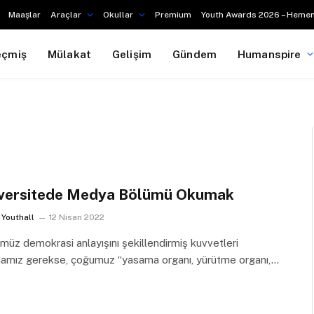
Maaşlar
Araçlar
Okullar
Premium
Youth Awards 2026 – Hemen
eçmiş
Mülakat
Gelişim
Gündem
Humanspire
versitede Medya Bölümü Okumak
Youthall
12 Nisan 2022
üz demokrasi anlayışını şekillendirmiş kuvvetleri
amız gerekse, çoğumuz “yasama organı, yürütme organı,…