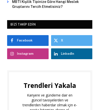
MBTI Kişilik Tipinize Göre Hangi Meslek
Gruplarını Tercih Etmelisiniz?
BIZI TAKIP EDIN
Facebook
X
Instagram
LinkedIn
Trendleri Yakala
Kariyere ve gündeme dair en
güncel tavsiyelerden ve
trendlerden haberdar olmak için e-
posta listemize abone ol.