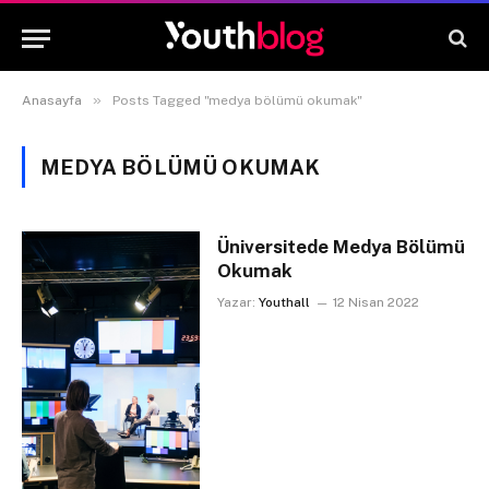
»
Anasayfa
Posts Tagged "medya bölümü okumak"
MEDYA BÖLÜMÜ OKUMAK
Üniversitede Medya Bölümü
Okumak
Yazar:
Youthall
12 Nisan 2022