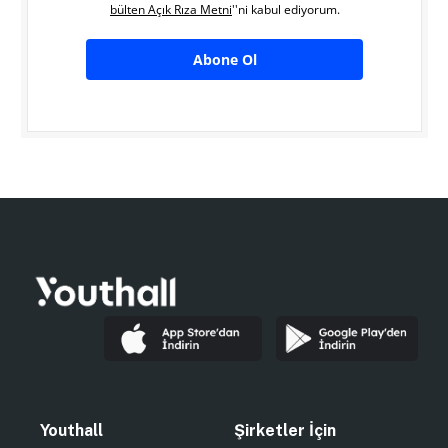
bülten Açık Rıza Metni
''ni kabul ediyorum.
Abone Ol
Youthall
Şirketler İçin