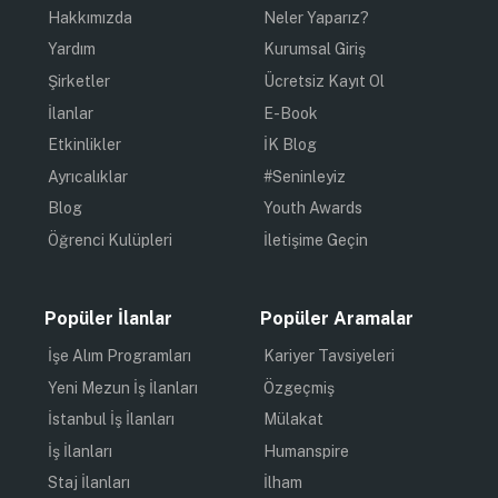
Hakkımızda
Neler Yaparız?
Yardım
Kurumsal Giriş
Şirketler
Ücretsiz Kayıt Ol
İlanlar
E-Book
Etkinlikler
İK Blog
Ayrıcalıklar
#Seninleyiz
Blog
Youth Awards
Öğrenci Kulüpleri
İletişime Geçin
Popüler İlanlar
Popüler Aramalar
İşe Alım Programları
Kariyer Tavsiyeleri
Yeni Mezun İş İlanları
Özgeçmiş
İstanbul İş İlanları
Mülakat
İş İlanları
Humanspire
Staj İlanları
İlham