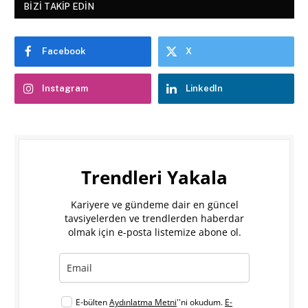
BIZI TAKIP EDIN
Facebook
X
Instagram
LinkedIn
Trendleri Yakala
Kariyere ve gündeme dair en güncel
tavsiyelerden ve trendlerden haberdar
olmak için e-posta listemize abone ol.
E-bülten
Aydınlatma Metni
''ni okudum.
E-