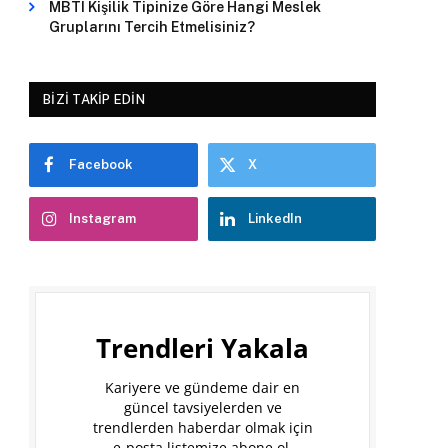
MBTI Kişilik Tipinize Göre Hangi Meslek
Gruplarını Tercih Etmelisiniz?
BIZI TAKIP EDIN
Facebook
X
Instagram
LinkedIn
Trendleri Yakala
Kariyere ve gündeme dair en
güncel tavsiyelerden ve
trendlerden haberdar olmak için
e-posta listemize abone ol.