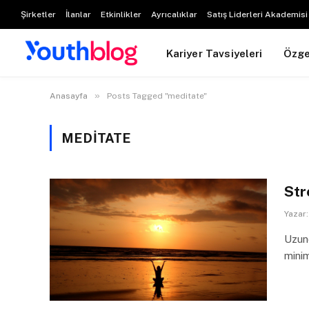
Şirketler
İlanlar
Etkinlikler
Ayrıcalıklar
Satış Liderleri Akademisi
Kariyer Tavsiyeleri
Özg
»
Anasayfa
Posts Tagged "meditate"
MEDITATE
Str
Yazar:
Uzunc
mini