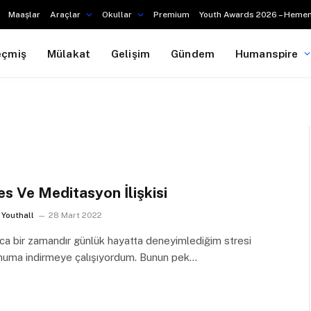
Maaşlar
Araçlar
Okullar
Premium
Youth Awards 2026 – Hemen
eçmiş
Mülakat
Gelişim
Gündem
Humanspire
es Ve Meditasyon İlişkisi
Youthall
28 Mart 2022
a bir zamandır günlük hayatta deneyimlediğim stresi
muma indirmeye çalışıyordum. Bunun pek…