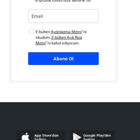
E-bülten
Aydınlatma Metni
''ni
okudum.
E-bülten Açık Rıza
Metni
''ni kabul ediyorum.
Abone Ol