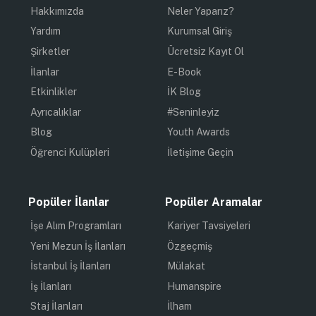
Hakkımızda
Neler Yaparız?
Yardım
Kurumsal Giriş
Şirketler
Ücretsiz Kayıt Ol
İlanlar
E-Book
Etkinlikler
İK Blog
Ayrıcalıklar
#Seninleyiz
Blog
Youth Awards
Öğrenci Kulüpleri
İletişime Geçin
Popüler İlanlar
Popüler Aramalar
İşe Alım Programları
Kariyer Tavsiyeleri
Yeni Mezun İş İlanları
Özgeçmiş
İstanbul İş İlanları
Mülakat
İş İlanları
Humanspire
Staj İlanları
İlham