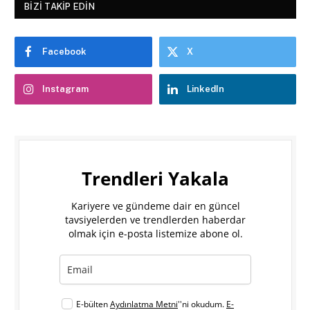
BIZI TAKIP EDIN
Facebook
X
Instagram
LinkedIn
Trendleri Yakala
Kariyere ve gündeme dair en güncel
tavsiyelerden ve trendlerden haberdar
olmak için e-posta listemize abone ol.
E-bülten
Aydınlatma Metni
''ni okudum.
E-