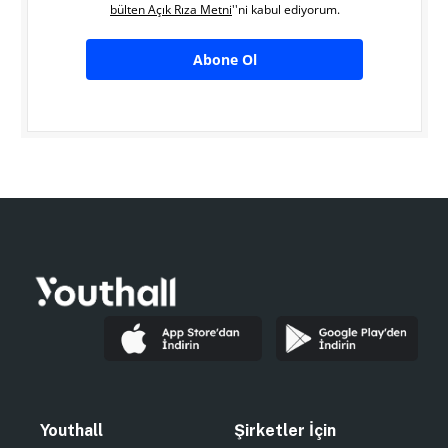
bülten Açık Rıza Metni
''ni kabul ediyorum.
Abone Ol
Youthall
Şirketler İçin