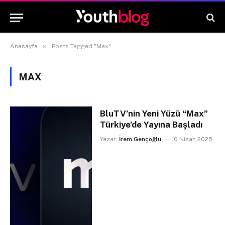
»
Anasayfa
Posts Tagged "Max"
MAX
BluTV’nin Yeni Yüzü “Max”
Türkiye’de Yayına Başladı
Yazar:
İrem Gençoğlu
16 Nisan 2025