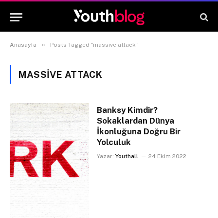
»
Anasayfa
Posts Tagged "massive attack"
MASSIVE ATTACK
Banksy Kimdir?
Sokaklardan Dünya
İkonluğuna Doğru Bir
Yolculuk
Yazar:
Youthall
24 Ekim 2022