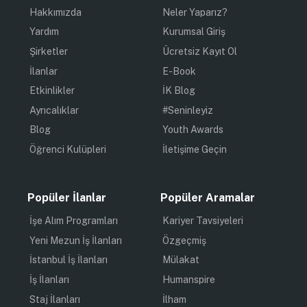
Hakkımızda
Neler Yaparız?
Yardım
Kurumsal Giriş
Şirketler
Ücretsiz Kayıt Ol
İlanlar
E-Book
Etkinlikler
İK Blog
Ayrıcalıklar
#Seninleyiz
Blog
Youth Awards
Öğrenci Kulüpleri
İletişime Geçin
Popüler İlanlar
Popüler Aramalar
İşe Alım Programları
Kariyer Tavsiyeleri
Yeni Mezun İş İlanları
Özgeçmiş
İstanbul İş İlanları
Mülakat
İş İlanları
Humanspire
Staj İlanları
İlham