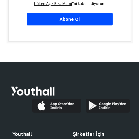
bülten Açık Rıza Metni
''ni kabul ediyorum.
Abone Ol
Youthall
Şirketler İçin