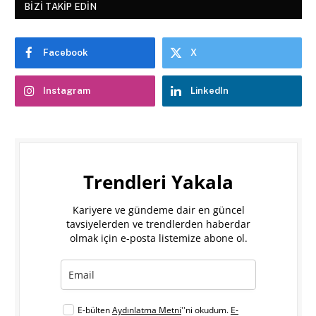
BIZI TAKIP EDIN
Facebook
X
Instagram
LinkedIn
Trendleri Yakala
Kariyere ve gündeme dair en güncel
tavsiyelerden ve trendlerden haberdar
olmak için e-posta listemize abone ol.
E-bülten
Aydınlatma Metni
''ni okudum.
E-