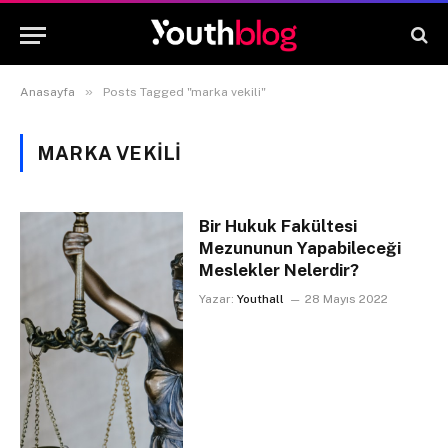
»
Anasayfa
Posts Tagged "marka vekili"
MARKA VEKILI
Bir Hukuk Fakültesi
Mezununun Yapabileceği
Meslekler Nelerdir?
Yazar:
Youthall
28 Mayıs 2022