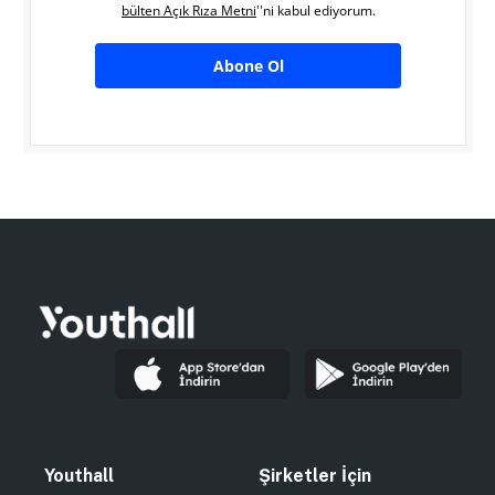
bülten Açık Rıza Metni
''ni kabul ediyorum.
Abone Ol
Youthall
Şirketler İçin