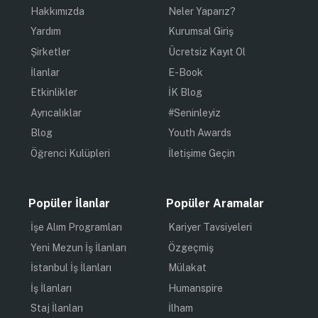
Hakkımızda
Neler Yaparız?
Yardım
Kurumsal Giriş
Şirketler
Ücretsiz Kayıt Ol
İlanlar
E-Book
Etkinlikler
İK Blog
Ayrıcalıklar
#Seninleyiz
Blog
Youth Awards
Öğrenci Kulüpleri
İletişime Geçin
Popüler İlanlar
Popüler Aramalar
İşe Alım Programları
Kariyer Tavsiyeleri
Yeni Mezun İş İlanları
Özgeçmiş
İstanbul İş İlanları
Mülakat
İş İlanları
Humanspire
Staj İlanları
İlham