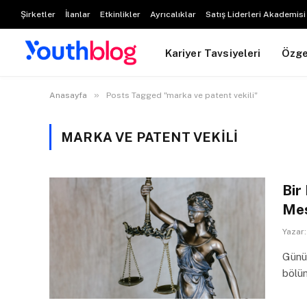
Şirketler
İlanlar
Etkinlikler
Ayrıcalıklar
Satış Liderleri Akademisi
Kariyer Tavsiyeleri
Özg
»
Anasayfa
Posts Tagged "marka ve patent vekili"
MARKA VE PATENT VEKILI
Bir
Mes
Yazar:
Günü
bölüm