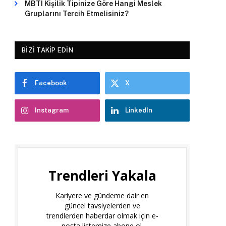
MBTI Kişilik Tipinize Göre Hangi Meslek
Gruplarını Tercih Etmelisiniz?
BIZI TAKIP EDIN
Facebook
X
Instagram
LinkedIn
Trendleri Yakala
Kariyere ve gündeme dair en
güncel tavsiyelerden ve
trendlerden haberdar olmak için e-
posta listemize abone ol.