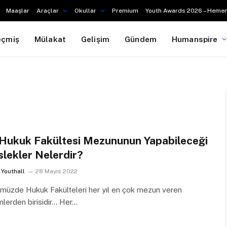
Maaşlar
Araçlar
Okullar
Premium
Youth Awards 2026 – Hemen
eçmiş
Mülakat
Gelişim
Gündem
Humanspire
 Hukuk Fakültesi Mezununun Yapabileceği
lekler Nelerdir?
Youthall
28 Mayıs 2022
müzde Hukuk Fakülteleri her yıl en çok mezun veren
lerden birisidir… Her…