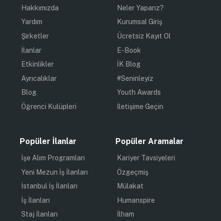
Hakkımızda
Neler Yaparız?
Yardım
Kurumsal Giriş
Şirketler
Ücretsiz Kayıt Ol
İlanlar
E-Book
Etkinlikler
İK Blog
Ayrıcalıklar
#Seninleyiz
Blog
Youth Awards
Öğrenci Kulüpleri
İletişime Geçin
Popüler İlanlar
Popüler Aramalar
İşe Alım Programları
Kariyer Tavsiyeleri
Yeni Mezun İş İlanları
Özgeçmiş
İstanbul İş İlanları
Mülakat
İş İlanları
Humanspire
Staj İlanları
İlham