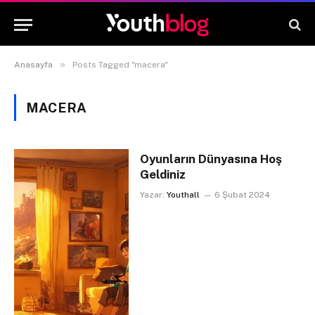
»
Anasayfa
Posts Tagged "macera"
MACERA
Oyunların Dünyasına Hoş
Geldiniz
Yazar:
Youthall
6 Şubat 2024