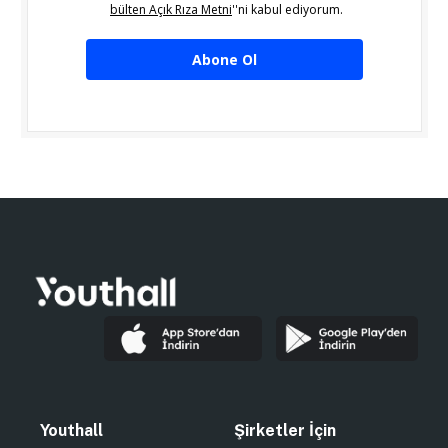
bülten Açık Rıza Metni
''ni kabul ediyorum.
Abone Ol
Youthall
Şirketler İçin