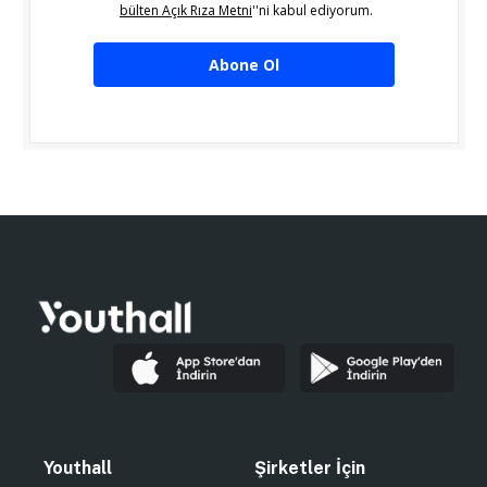
bülten Açık Rıza Metni
''ni kabul ediyorum.
Abone Ol
Youthall
Şirketler İçin