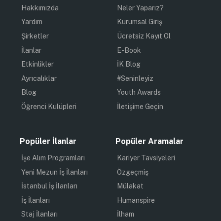
Hakkımızda
Neler Yaparız?
Yardım
Kurumsal Giriş
Şirketler
Ücretsiz Kayıt Ol
İlanlar
E-Book
Etkinlikler
İK Blog
Ayrıcalıklar
#Seninleyiz
Blog
Youth Awards
Öğrenci Kulüpleri
İletişime Geçin
Popüler İlanlar
Popüler Aramalar
İşe Alım Programları
Kariyer Tavsiyeleri
Yeni Mezun İş İlanları
Özgeçmiş
İstanbul İş İlanları
Mülakat
İş İlanları
Humanspire
Staj İlanları
İlham