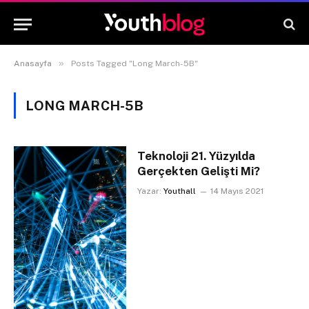
»
Anasayfa
Posts Tagged "Long March-5B"
LONG MARCH-5B
Teknoloji 21. Yüzyılda
Gerçekten Gelişti Mi?
Yazar:
Youthall
14 Mayıs 2021