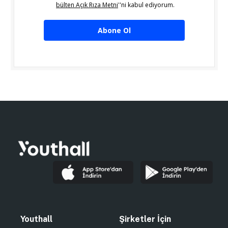
bülten Açık Rıza Metni
''ni kabul ediyorum.
Abone Ol
Youthall
Şirketler İçin