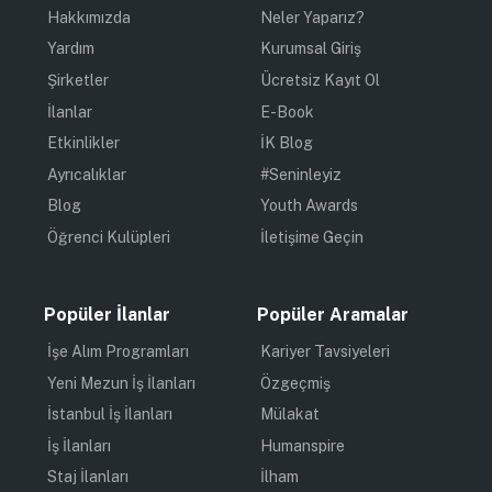
Hakkımızda
Neler Yaparız?
Yardım
Kurumsal Giriş
Şirketler
Ücretsiz Kayıt Ol
İlanlar
E-Book
Etkinlikler
İK Blog
Ayrıcalıklar
#Seninleyiz
Blog
Youth Awards
Öğrenci Kulüpleri
İletişime Geçin
Popüler İlanlar
Popüler Aramalar
İşe Alım Programları
Kariyer Tavsiyeleri
Yeni Mezun İş İlanları
Özgeçmiş
İstanbul İş İlanları
Mülakat
İş İlanları
Humanspire
Staj İlanları
İlham