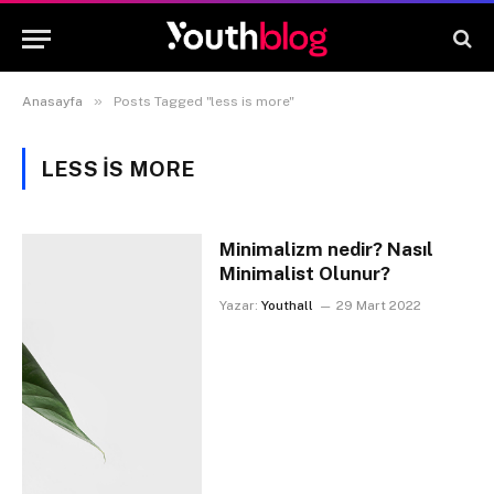
»
Anasayfa
Posts Tagged "less is more"
LESS IS MORE
Minimalizm nedir? Nasıl
Minimalist Olunur?
Yazar:
Youthall
29 Mart 2022