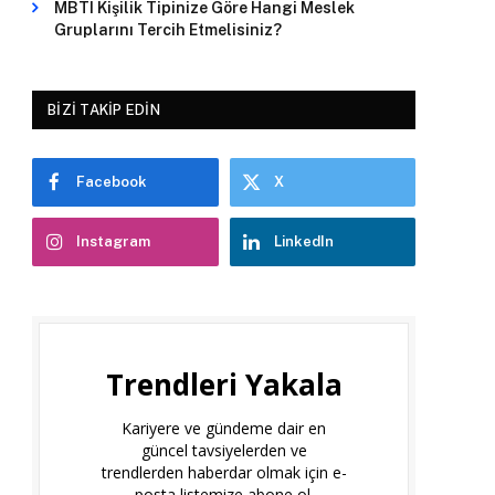
MBTI Kişilik Tipinize Göre Hangi Meslek
Gruplarını Tercih Etmelisiniz?
BIZI TAKIP EDIN
Facebook
X
Instagram
LinkedIn
Trendleri Yakala
Kariyere ve gündeme dair en
güncel tavsiyelerden ve
trendlerden haberdar olmak için e-
posta listemize abone ol.