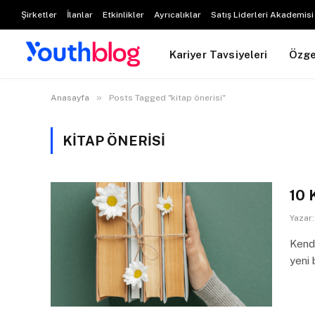
Şirketler
İlanlar
Etkinlikler
Ayrıcalıklar
Satış Liderleri Akademisi
Kariyer Tavsiyeleri
Özg
»
Anasayfa
Posts Tagged "kitap önerisi"
KITAP ÖNERISI
10 
Yazar:
Kend
yeni