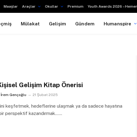
Maaşlar
Araçlar
Okullar
Premium
Youth Awards 2026 – Hemen
eçmiş
Mülakat
Gelişim
Gündem
Humanspire
Kişisel Gelişim Kitap Önerisi
İrem Gençoğlu
21 Şubat 2025
ini keşfetmek, hedeflerine ulaşmak ya da sadece hayatına
 bir perspektif kazandırmak……